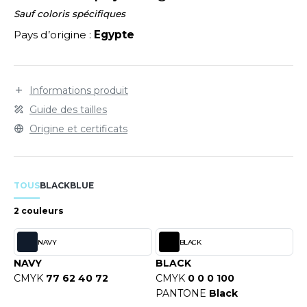
LEXFIT
ADE IN EUROPE
ROMOTIONNEL
Sauf coloris spécifiques
RONT ROW
Pays d’origine :
Egypte
O LABEL / TEAR AWAY
ESTAURATION
RUIT OF THE LOOM
ANTALONS
ANTÉ
RUIT OF THE LOOM VINTAGE
OLAIRE
PORT
Informations produit
Guide des tailles
OLO
Origine et certificats
ILDAN
ULL
YJAMA
TOUS
BLACK
BLUE
ENBURY
ECYCLÉ
2 couleurs
EROCK
AC SHOPPING
NAVY
BLACK
CHOOLWEAR
NAVY
BLACK
ACK&JONES
CMYK
77 62 40 72
CMYK
0 0 0 100
OFTSHELL
PANTONE
Black
ACK&JONES - BLANKS