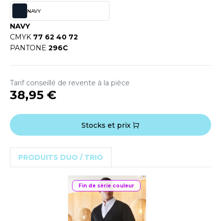
OUS-VETEMENTS
NAVY
HK
PORT
NAVY
UST COOL
CMYK
77 62 40 72
WEAT-SHIRT
PANTONE
296C
UST HOODS
ABLIER
UST T'S
EE-SHIRT
Tarif conseillé de revente à la pièce
38,95 €
ENUE PROFESSIONNELLE
ARLOWSKY
ESTE - BLOUSON
Stocks et prix
ORNTEX
ORKWEAR
PRODUITS DUO / TRIO
ABEL SERIE
Fin de série couleur
ARKWOOD