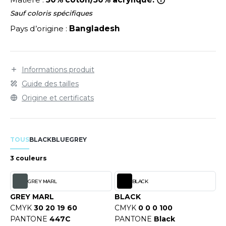
LEXFIT
ADE IN EUROPE
ROMOTIONNEL
Sauf coloris spécifiques
RONT ROW
O LABEL / TEAR AWAY
ESTAURATION
Pays d’origine :
Bangladesh
RUIT OF THE LOOM
ANTALONS
ANTÉ
RUIT OF THE LOOM VINTAGE
OLAIRE
PORT
Informations produit
Guide des tailles
OLO
Origine et certificats
ILDAN
ULL
YJAMA
ENBURY
TOUS
BLACK
BLUE
GREY
ECYCLÉ
3 couleurs
EROCK
AC SHOPPING
GREY MARL
BLACK
CHOOLWEAR
GREY MARL
BLACK
ACK&JONES
OFTSHELL
CMYK
30 20 19 60
CMYK
0 0 0 100
PANTONE
447C
PANTONE
Black
ACK&JONES - BLANKS