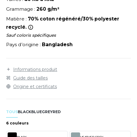
LEXFIT
ADE IN EUROPE
ROMOTIONNEL
Grammage :
260 g/m²
RONT ROW
O LABEL / TEAR AWAY
ESTAURATION
Matière :
70% coton régénéré/30% polyester
RUIT OF THE LOOM
recyclé.
ANTALONS
ANTÉ
Sauf coloris spécifiques
RUIT OF THE LOOM VINTAGE
OLAIRE
PORT
Pays d’origine :
Bangladesh
OLO
ILDAN
ULL
Informations produit
YJAMA
Guide des tailles
ENBURY
Origine et certificats
ECYCLÉ
EROCK
AC SHOPPING
TOUS
BLACK
BLUE
GREY
RED
CHOOLWEAR
ACK&JONES
6 couleurs
OFTSHELL
ACK&JONES - BLANKS