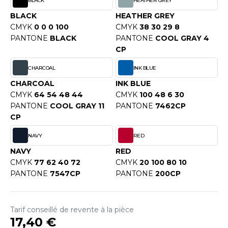
BLACK
HEATHER GREY
OUS-VETEMENTS
HK
BLACK
HEATHER GREY
PORT
CMYK
0 0 0 100
CMYK
38 30 29 8
UST COOL
PANTONE
BLACK
PANTONE
COOL GRAY 4
WEAT-SHIRT
CP
UST HOODS
ABLIER
CHARCOAL
INK BLUE
UST T'S
EE-SHIRT
CHARCOAL
INK BLUE
CMYK
64 54 48 44
CMYK
100 48 6 30
ENUE PROFESSIONNELLE
PANTONE
COOL GRAY 11
PANTONE
7462CP
ARLOWSKY
CP
ESTE - BLOUSON
ORNTEX
NAVY
RED
ORKWEAR
NAVY
RED
CMYK
77 62 40 72
CMYK
20 100 80 10
PANTONE
7547CP
PANTONE
200CP
ABEL SERIE
ARKWOOD
Tarif conseillé de revente à la pièce
17,40 €