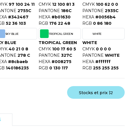
MYK
97 100 24 11
CMYK
12 100 81 3
CMYK
100 62 0 0
ANTONE
2755C
PANTONE
186C
PANTONE
2935C
EXA
#342467
HEXA
#b01630
HEXA
#0056b4
GB
52 36 103
RGB
176 22 48
RGB
0 86 180
SKY BLUE
TROPICAL GREEN
WHITE
KY BLUE
TROPICAL GREEN
WHITE
MYK
40 21 0 8
CMYK
100 17 60 5
CMYK
0 0 0 0
ANTONE
278 C
PANTONE
327C
PANTONE
WHITE
EXA
#8cbaeb
HEXA
#008275
HEXA
#ffffff
GB
140186235
RGB
0 130 117
RGB
255 255 255
Stocks et prix
S