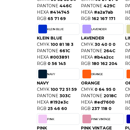
PANTONE
446C
PANTONE
429C
P
HEXA
#414745
HEXA
#a2a7ab
H
RGB
65 71 69
RGB
162 167 171
R
KLEIN BLUE
LAVENDER
KLEIN BLUE
LAVENDER
L
CMYK
100 81 18 3
CMYK
30 40 0 0
C
PANTONE
661C
PANTONE
264C
P
HEXA
#003891
HEXA
#b4a2cc
H
RGB
0 56 145
RGB
180 162 204
R
NAVY
ORANGE
NAVY
ORANGE
O
CMYK
100 72 51 59
CMYK
0 64 95 0
C
PANTONE
303C
PANTONE
2018C
P
HEXA
#192e3c
HEXA
#ed7600
H
RGB
25 46 60
RGB
237 118 0
R
PINK
PINK VINTAGE
PINK
PINK VINTAGE
P