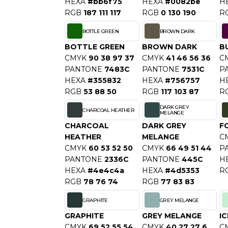
HEXA
#bb6f75
HEXA
#0082be
H
S
RGB
187 111 117
RGB
0 130 190
R
SANS ETIQUETTE
BOTTLE GREEN
BROWN DARK
BOTTLE GREEN
BROWN DARK
B
CMYK
90 38 97 37
CMYK
41 46 56 36
C
PANTONE
7483C
PANTONE
7531C
P
HEXA
#355832
HEXA
#756757
H
RGB
53 88 50
RGB
117 103 87
R
DARK GREY
CHARCOAL HEATHER
MELANGE
CHARCOAL
DARK GREY
F
HEATHER
MELANGE
C
CMYK
60 53 52 50
CMYK
66 49 51 44
P
PANTONE
2336C
PANTONE
445C
H
HEXA
#4e4c4a
HEXA
#4d5353
R
RGB
78 76 74
RGB
77 83 83
GRAPHITE
GREY MELANGE
GRAPHITE
GREY MELANGE
IC
CMYK
69 52 55 54
CMYK
40 27 27 6
C