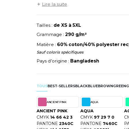
NEUTRAL
recyclé.
Lire la suite
RIE
MODE
PULL
NEW GEN
Y
ERIE
PYJAMA
NEW MORNING STUDIOS
SIBILITE
RECYCLÉ
P
Tailles :
de XS à 5XL
ULABLES
SAC SHOPPING
PAREDES SEGURIDAD
Grammage :
290 g/m²
NES
E MAISON
SCHOOLWEAR
PARKS
Matière :
60% coton/40% polyester rec
ES - BLANKS
PEN DUICK
Sauf coloris spécifiques
PROMODORO
OL
Pays d’origine :
Bangladesh
Q
ODS
QUADRA
R
TOUS
BEST-SELLERS
BLACK
BLUE
BROWN
GREEN
G
REGATTA
SKY
RESULT
X
ANCIENT PINK
AQUA
RICA LEWIS
ANCIENT PINK
AQUA
A
RUSSELL ATHLETIC®
CMYK
14 66 42 3
CMYK
97 29 7 0
C
RIE
PANTONE
2340C
PANTONE
7460C
P
RUSSELL ATHLETIC® COLL
OD