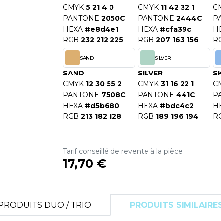
CMYK
5 21 4 0
CMYK
11 42 32 1
C
PANTONE
2050C
PANTONE
2444C
P
HEXA
#e8d4e1
HEXA
#cfa39c
H
RGB
232 212 225
RGB
207 163 156
R
SAND
SILVER
SAND
SILVER
S
CMYK
12 30 55 2
CMYK
31 16 22 1
C
PANTONE
7508C
PANTONE
441C
P
HEXA
#d5b680
HEXA
#bdc4c2
H
RGB
213 182 128
RGB
189 196 194
R
Tarif conseillé de revente à la pièce
17,70 €
PRODUITS DUO / TRIO
PRODUITS SIMILAIRE