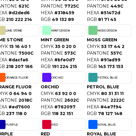
ANTONE
621C
PANTONE
7725C
PANTONE
449C
EXA
#d2ded6
HEXA
#318459
HEXA
#51472d
GB
210 222 214
RGB
49 132 89
RGB
81 71 45
LIME STONE
MINT GREEN
MOSS GREEN
IME STONE
MINT GREEN
MOSS GREEN
MYK
15 16 40 1
CMYK
35 0 20 0
CMYK
53 17 44 2
ANTONE
7500C
PANTONE
573C
PANTONE
557C
EXA
#dacfa6
HEXA
#bfe0d7
HEXA
#91ad99
GB
218 207 166
RGB
191 224 215
RGB
145 173 153
ORANGE FLUOR
ORCHID
PETROL BLUE
RANGE FLUOR
ORCHID
PETROL BLUE
MYK
0 64 94 0
CMYK
63 92 0 0
CMYK
80 31 31 11
ANTONE
2018C
PANTONE
2602C
PANTONE
2222C
EXA
#ed7600
HEXA
#762097
HEXA
#4e7f94
GB
237 118 0
RGB
118 32 151
RGB
78 127 148
PURPLE
RED
ROYAL BLUE
URPLE
RED
ROYAL BLUE