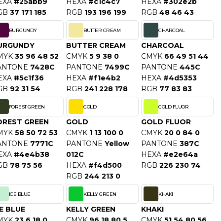
EXA
#25abb9
HEXA
#c1c4c7
HEXA
#302e2b
GB
37 171 185
RGB
193 196 199
RGB
48 46 43
BURGUNDY
BUTTER CREAM
CHARCOAL
URGUNDY
BUTTER CREAM
CHARCOAL
MYK
35 96 48 52
CMYK
5 9 38 0
CMYK
66 49 51 44
ANTONE
7428C
PANTONE
7499C
PANTONE
445C
EXA
#5c1f36
HEXA
#f1e4b2
HEXA
#4d5353
GB
92 31 54
RGB
241 228 178
RGB
77 83 83
FOREST GREEN
GOLD
GOLD FLUOR
OREST GREEN
GOLD
GOLD FLUOR
MYK
58 50 72 53
CMYK
1 13 100 0
CMYK
20 0 84 0
ANTONE
7771C
PANTONE
Yellow
PANTONE
387C
EXA
#4e4b38
012C
HEXA
#e2e64a
GB
78 75 56
HEXA
#f4d500
RGB
226 230 74
RGB
244 213 0
ICE BLUE
KELLY GREEN
KHAKI
E BLUE
KELLY GREEN
KHAKI
MYK
23 6 18 0
CMYK
96 18 80 5
CMYK
51 54 80 56