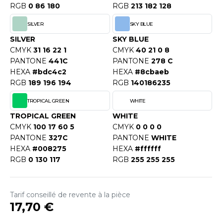
RGB
0 86 180
RGB
213 182 128
SILVER
SKY BLUE
SILVER
SKY BLUE
CMYK
31 16 22 1
CMYK
40 21 0 8
PANTONE
441C
PANTONE
278 C
HEXA
#bdc4c2
HEXA
#8cbaeb
RGB
189 196 194
RGB
140186235
TROPICAL GREEN
WHITE
TROPICAL GREEN
WHITE
CMYK
100 17 60 5
CMYK
0 0 0 0
PANTONE
327C
PANTONE
WHITE
HEXA
#008275
HEXA
#ffffff
RGB
0 130 117
RGB
255 255 255
Tarif conseillé de revente à la pièce
17,70 €