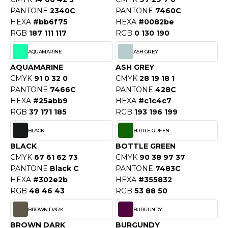
OUS-VETEMENTS
PANTONE
2340C
PANTONE
7460C
HK
PORT
HEXA
#bb6f75
HEXA
#0082be
RGB
187 111 117
RGB
0 130 190
UST COOL
WEAT-SHIRT
AQUAMARINE
ASH GREY
UST HOODS
ABLIER
AQUAMARINE
ASH GREY
UST T'S
CMYK
91 0 32 0
CMYK
28 19 18 1
EE-SHIRT
PANTONE
7466C
PANTONE
428C
HEXA
#25abb9
HEXA
#c1c4c7
ENUE PROFESSIONNELLE
RGB
37 171 185
RGB
193 196 199
ARLOWSKY
ESTE - BLOUSON
BLACK
BOTTLE GREEN
ORNTEX
ORKWEAR
BLACK
BOTTLE GREEN
CMYK
67 61 62 73
CMYK
90 38 97 37
PANTONE
Black C
PANTONE
7483C
ABEL SERIE
HEXA
#302e2b
HEXA
#355832
RGB
48 46 43
RGB
53 88 50
ARKWOOD
BROWN DARK
BURGUNDY
BROWN DARK
BURGUNDY