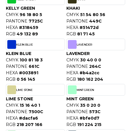
O DENIM
KELLY GREEN
KHAKI
CMYK
96 18 80 5
CMYK
51 54 80 56
PIRO
PANTONE
7725C
PANTONE
449C
HEXA
#318459
HEXA
#51472d
PLASHMACS
RGB
49 132 89
RGB
81 71 45
TARWORLD
KLEIN BLUE
LAVENDER
KLEIN BLUE
LAVENDER
TEDMAN
CMYK
100 81 18 3
CMYK
30 40 0 0
TORMTECH
PANTONE
661C
PANTONE
264C
HEXA
#003891
HEXA
#b4a2cc
RGB
0 56 145
RGB
180 162 204
EE JAYS
LIME STONE
MINT GREEN
LIME STONE
MINT GREEN
HE ONE TOWELLING
CMYK
15 16 40 1
CMYK
35 0 20 0
PANTONE
7500C
PANTONE
573C
IGER
HEXA
#dacfa6
HEXA
#bfe0d7
OMBO
RGB
218 207 166
RGB
191 224 215