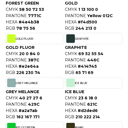
ROMODORO
FOREST GREEN
GOLD
CMYK
58 50 72 53
CMYK
1 13 100 0
PANTONE
7771C
PANTONE
Yellow 012C
HEXA
#4e4b38
HEXA
#f4d500
UADRA
RGB
78 75 56
RGB
244 213 0
GOLD FLUOR
GRAPHITE
EGATTA
GOLD FLUOR
GRAPHITE
CMYK
20 0 84 0
CMYK
69 52 55 54
ESULT
PANTONE
387C
PANTONE
446C
HEXA
#e2e64a
HEXA
#414745
ICA LEWIS
RGB
226 230 74
RGB
65 71 69
USSELL ATHLETIC®
GREY MELANGE
ICE BLUE
USSELL ATHLETIC® COLLECTION
GREY MELANGE
ICE BLUE
CMYK
40 27 27 6
CMYK
23 6 18 0
PANTONE
429C
PANTONE
621C
HEXA
#a2a7ab
HEXA
#d2ded6
ANS ETIQUETTE
RGB
162 167 171
RGB
210 222 214
F CLOTHING
KELLY GREEN
KHAKI