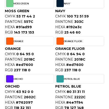
MOSS GREEN
NAVY
OWEL CITY
MOSS GREEN
NAVY
CMYK
53 17 44 2
CMYK
100 72 51 59
PANTONE
557C
PANTONE
303C
ELILLA
HEXA
#91ad99
HEXA
#192e3c
RGB
145 173 153
RGB
25 46 60
ESTI
ORANGE
ORANGE FLUOR
ORANGE
ORANGE FLUOR
ESTFORD MILL
CMYK
0 64 95 0
CMYK
0 64 94 0
PANTONE
2018C
PANTONE
2018C
HEXA
#ed7600
HEXA
#ed7600
RGB
237 118 0
RGB
237 118 0
OKO
ORCHID
PETROL BLUE
ORCHID
PETROL BLUE
CMYK
63 92 0 0
CMYK
80 31 31 11
PANTONE
2602C
PANTONE
2222C
HEXA
#762097
HEXA
#4e7f94
RGB
118 32 151
RGB
78 127 148