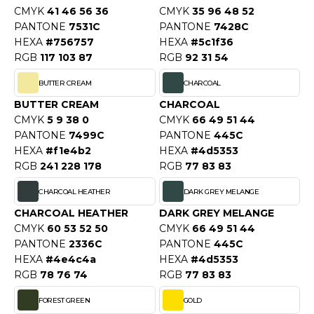
ACRON
CMYK
41 46 56 36
CMYK
35 96 48 52
PANTONE
7531C
PANTONE
7428C
ANTIS
HEXA
#756757
HEXA
#5c1f36
RGB
117 103 87
RGB
92 31 54
UMBLES
BUTTER CREAM
CHARCOAL
BUTTER CREAM
CHARCOAL
EUTRAL
CMYK
5 9 38 0
CMYK
66 49 51 44
PANTONE
7499C
PANTONE
445C
EW GEN
HEXA
#f1e4b2
HEXA
#4d5353
RGB
241 228 178
RGB
77 83 83
EW MORNING STUDIOS
CHARCOAL HEATHER
DARK GREY MELANGE
CHARCOAL HEATHER
DARK GREY MELANGE
CMYK
60 53 52 50
CMYK
66 49 51 44
AREDES SEGURIDAD
PANTONE
2336C
PANTONE
445C
ARKS
HEXA
#4e4c4a
HEXA
#4d5353
RGB
78 76 74
RGB
77 83 83
EN DUICK
FOREST GREEN
GOLD