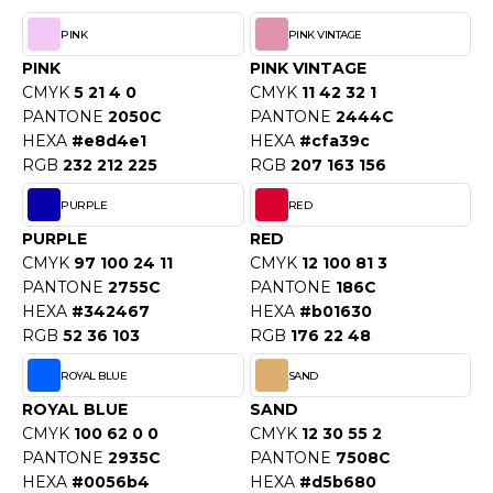
PINK
PINK VINTAGE
PINK
PINK VINTAGE
CMYK
5 21 4 0
CMYK
11 42 32 1
PANTONE
2050C
PANTONE
2444C
HEXA
#e8d4e1
HEXA
#cfa39c
RGB
232 212 225
RGB
207 163 156
PURPLE
RED
PURPLE
RED
CMYK
97 100 24 11
CMYK
12 100 81 3
PANTONE
2755C
PANTONE
186C
HEXA
#342467
HEXA
#b01630
RGB
52 36 103
RGB
176 22 48
ROYAL BLUE
SAND
ROYAL BLUE
SAND
CMYK
100 62 0 0
CMYK
12 30 55 2
PANTONE
2935C
PANTONE
7508C
HEXA
#0056b4
HEXA
#d5b680