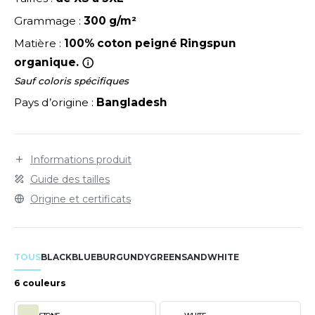
LEXFIT
ADE IN EUROPE
ROMOTIONNEL
Empiècement demi-lune pour indentification
Grammage :
300 g/m²
RONT ROW
interne.
O LABEL / TEAR AWAY
ESTAURATION
Matière :
100% coton peigné Ringspun
RUIT OF THE LOOM
organique.
ANTALONS
ANTÉ
Sauf coloris spécifiques
RUIT OF THE LOOM VINTAGE
OLAIRE
PORT
Pays d’origine :
Bangladesh
OLO
ILDAN
ULL
Informations produit
YJAMA
Guide des tailles
ENBURY
Origine et certificats
ECYCLÉ
EROCK
AC SHOPPING
TOUS
BLACK
BLUE
BURGUNDY
GREEN
SAND
WHITE
CHOOLWEAR
ACK&JONES
6 couleurs
OFTSHELL
ACK&JONES - BLANKS