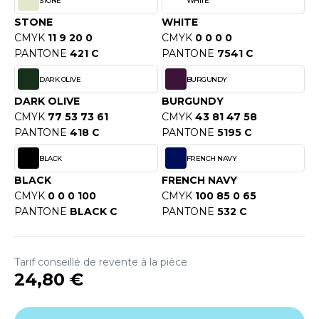
STONE
WHITE
OUS-VETEMENTS
HK
STONE
WHITE
PORT
CMYK
11 9 20 0
CMYK
0 0 0 0
UST COOL
PANTONE
421 C
PANTONE
7541 C
WEAT-SHIRT
UST HOODS
DARK OLIVE
BURGUNDY
ABLIER
DARK OLIVE
BURGUNDY
UST T'S
EE-SHIRT
CMYK
77 53 73 61
CMYK
43 81 47 58
PANTONE
418 C
PANTONE
5195 C
ENUE PROFESSIONNELLE
BLACK
FRENCH NAVY
ARLOWSKY
ESTE - BLOUSON
BLACK
FRENCH NAVY
ORNTEX
CMYK
0 0 0 100
CMYK
100 85 0 65
ORKWEAR
PANTONE
BLACK C
PANTONE
532 C
ABEL SERIE
Tarif conseillé de revente à la pièce
ARKWOOD
24,80 €