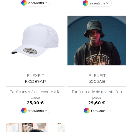
ROMODORO
2 couleurs
2 couleurs
UADRA
EGATTA
ESULT
ICA LEWIS
FLEXFIT
FLEXFIT
5003AB
FX5389AP
USSELL ATHLETIC®
Tarif conseillé de revente à la
Tarif conseillé de revente à la
USSELL ATHLETIC® COLLECTION
pièce
pièce
29,60 €
25,00 €
1 couleur
4 couleurs
ANS ETIQUETTE
F CLOTHING