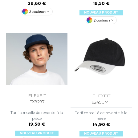
29,60 €
19,50 €
ACRON
3 couleurs
NOUVEAU PRODUIT
ANTIS
2 couleurs
UMBLES
EUTRAL
EW GEN
EW MORNING STUDIOS
FLEXFIT
FLEXFIT
AREDES SEGURIDAD
FX9297
6245CMT
Tarif conseillé de revente à la
Tarif conseillé de revente à la
ARKS
pièce
pièce
19,50 €
14,90 €
EN DUICK
NOUVEAU PRODUIT
NOUVEAU PRODUIT