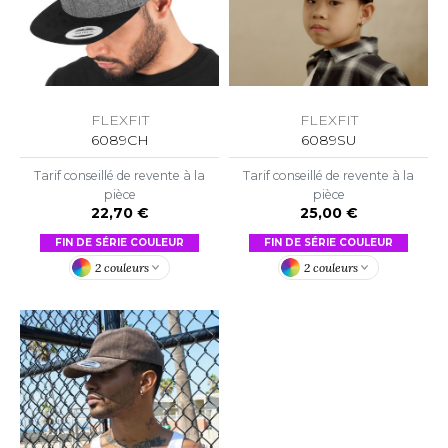
OWEL CITY
ELILLA
FLEXFIT
FLEXFIT
ESTI
6089CH
6089SU
Tarif conseillé de revente à la
Tarif conseillé de revente à la
pièce
pièce
ESTFORD MILL
22,70 €
25,00 €
FIN DE SÉRIE COULEUR
FIN DE SÉRIE COULEUR
2 couleurs
2 couleurs
OKO