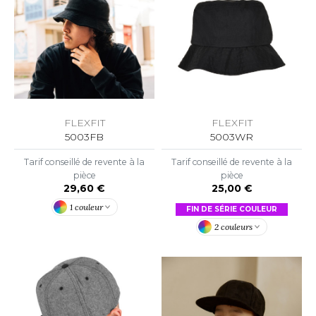
O DENIM
PIRO
PLASHMACS
TARWORLD
FLEXFIT
FLEXFIT
TEDMAN
5003FB
5003WR
TORMTECH
Tarif conseillé de revente à la
Tarif conseillé de revente à la
pièce
pièce
29,60 €
25,00 €
1 couleur
FIN DE SÉRIE COULEUR
EE JAYS
2 couleurs
HE ONE TOWELLING
IGER
OMBO