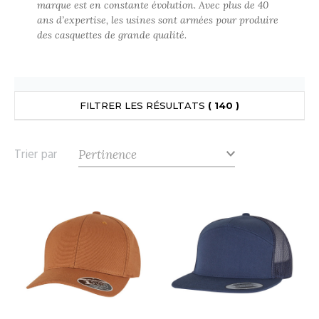
marque est en constante évolution. Avec plus de 40
UILD YOUR BRAND
ATALOGUE
SPACES VERTS
ECORESPONSABLE
ans d’expertise, les usines sont armées pour produire
des casquettes de grande qualité.
HASUBLE
STHÉTIQUE
FIN DE SÉRIE
LUBCLASS
HAUSSURES
ÔTELLERIE
RAGHOPPERS
HEMISE
OGISTIQUE
FILTRER LES RÉSULTATS
( 140 )
OSTUME
ANUTENTION
COLOGIE
Trier par
NFANT
ENUISIER
STEX
PONGE
ÉTALLURGIE
T SI ON L'APPELAIT FRANCIS
IN DE SERIE
ÉTIERS DE LA MER
XCD BY PROMODORO
AUTE VISIBILITE
ODE
ES MODULABLES
EINTRE
INDEN HALES
INGE DE MAISON
LOMBIER