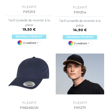
LEXFIT
ADE IN EUROPE
ROMOTIONNEL
FLEXFIT
FLEXFIT
RONT ROW
FX9293
FX9294
O LABEL / TEAR AWAY
ESTAURATION
RUIT OF THE LOOM
Tarif conseillé de revente à la
Tarif conseillé de revente à la
ANTALONS
ANTÉ
pièce
pièce
RUIT OF THE LOOM VINTAGE
19,50 €
14,90 €
OLAIRE
PORT
NOUVEAU PRODUIT
NOUVEAU PRODUIT
OLO
2 couleurs
2 couleurs
ILDAN
ULL
YJAMA
ENBURY
ECYCLÉ
EROCK
AC SHOPPING
CHOOLWEAR
ACK&JONES
OFTSHELL
FLEXFIT
FLEXFIT
ACK&JONES - BLANKS
FX6245GW
FX9279