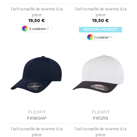
OUS-VETEMENTS
HK
Tarif conseillé de revente à la
Tarif conseillé de revente à la
PORT
pièce
pièce
UST COOL
19,50 €
19,50 €
WEAT-SHIRT
3 couleurs
NOUVEAU PRODUIT
UST HOODS
ABLIER
1 couleur
UST T'S
EE-SHIRT
ENUE PROFESSIONNELLE
ARLOWSKY
ESTE - BLOUSON
ORNTEX
ORKWEAR
ABEL SERIE
FLEXFIT
FLEXFIT
ARKWOOD
FX180AP
FX9295
Tarif conseillé de revente à la
Tarif conseillé de revente à la
pièce
pièce