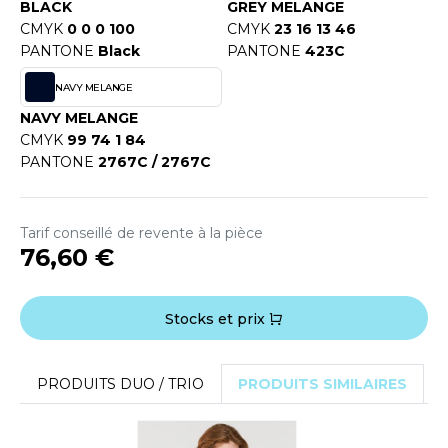
OUS-VETEMENTS
BLACK
GREY MELANGE
HK
CMYK
0 0 0 100
CMYK
23 16 13 46
PORT
PANTONE
Black
PANTONE
423C
UST COOL
WEAT-SHIRT
NAVY MELANGE
UST HOODS
NAVY MELANGE
ABLIER
CMYK
99 74 1 84
UST T'S
PANTONE
2767C / 2767C
EE-SHIRT
ENUE PROFESSIONNELLE
ARLOWSKY
Tarif conseillé de revente à la pièce
ESTE - BLOUSON
76,60 €
ORNTEX
ORKWEAR
Stocks et prix
ABEL SERIE
ARKWOOD
PRODUITS DUO / TRIO
PRODUITS SIMILAIRES