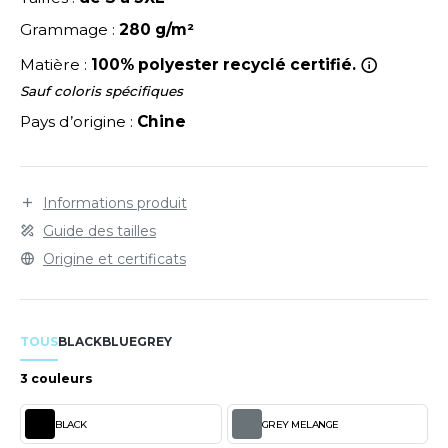
LEXFIT
ADE IN EUROPE
ROMOTIONNEL
Grammage :
280 g/m²
RONT ROW
O LABEL / TEAR AWAY
ESTAURATION
Matière :
100% polyester recyclé certifié.
RUIT OF THE LOOM
ANTALONS
ANTÉ
Sauf coloris spécifiques
RUIT OF THE LOOM VINTAGE
Pays d’origine :
Chine
OLAIRE
PORT
OLO
ILDAN
Informations produit
ULL
Guide des tailles
YJAMA
Origine et certificats
ENBURY
ECYCLÉ
EROCK
AC SHOPPING
TOUS
BLACK
BLUE
GREY
CHOOLWEAR
3 couleurs
ACK&JONES
OFTSHELL
BLACK
GREY MELANGE
ACK&JONES - BLANKS