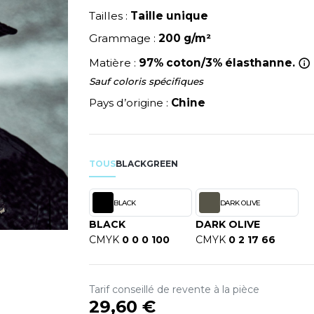
NEUTRAL
Tailles :
Taille unique
RIE
MODE
PULL
NEW GEN
Y
ERIE
Grammage :
200 g/m²
PYJAMA
NEW MORNING STUDIOS
SIBILITE
RECYCLÉ
P
Matière :
97% coton/3% élasthanne.
ULABLES
SAC SHOPPING
PAREDES SEGURIDAD
Sauf coloris spécifiques
NES
E MAISON
SCHOOLWEAR
PARKS
Pays d’origine :
Chine
ES - BLANKS
PEN DUICK
PROMODORO
OL
Q
TOUS
BLACK
GREEN
ODS
QUADRA
R
BLACK
DARK OLIVE
BLACK
REGATTA
DARK OLIVE
SKY
CMYK
0 0 0 100
CMYK
0 2 17 66
RESULT
X
RICA LEWIS
RUSSELL ATHLETIC®
Tarif conseillé de revente à la pièce
RIE
29,60 €
RUSSELL ATHLETIC® COLL
OD