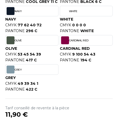
OUS-VETEMENTS
PANTONE
COOL GREY 11 C
PANTONE
BLACK 6 C
HK
PORT
NAVY
WHITE
UST COOL
NAVY
WHITE
WEAT-SHIRT
CMYK
77 62 40 72
CMYK
0 0 0 0
UST HOODS
PANTONE
296 C
PANTONE
WHITE
ABLIER
UST T'S
OLIVE
CARDINAL RED
EE-SHIRT
OLIVE
CARDINAL RED
ENUE PROFESSIONNELLE
CMYK
53 45 54 39
CMYK
9 100 54 43
ARLOWSKY
PANTONE
417 C
PANTONE
194 C
ESTE - BLOUSON
ORNTEX
GREY
ORKWEAR
GREY
CMYK
49 39 34 1
PANTONE
422 C
ABEL SERIE
ARKWOOD
Tarif conseillé de revente à la pièce
11,90 €