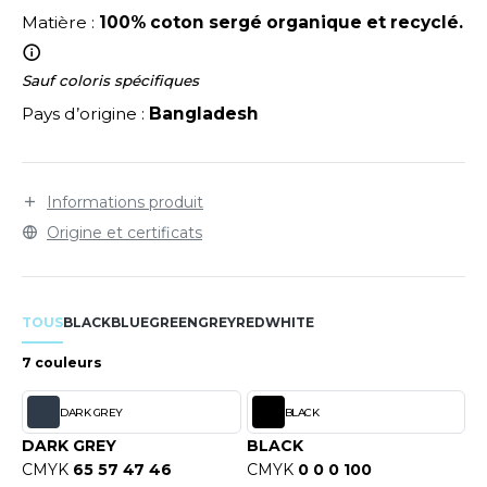
LEXFIT
ADE IN EUROPE
ROMOTIONNEL
Matière :
100% coton sergé organique et recyclé.
RONT ROW
O LABEL / TEAR AWAY
ESTAURATION
Sauf coloris spécifiques
RUIT OF THE LOOM
ANTALONS
ANTÉ
Pays d’origine :
Bangladesh
RUIT OF THE LOOM VINTAGE
OLAIRE
PORT
OLO
Informations produit
ILDAN
ULL
Origine et certificats
YJAMA
ENBURY
ECYCLÉ
TOUS
BLACK
BLUE
GREEN
GREY
RED
WHITE
EROCK
AC SHOPPING
7 couleurs
CHOOLWEAR
DARK GREY
BLACK
ACK&JONES
DARK GREY
BLACK
OFTSHELL
CMYK
65 57 47 46
CMYK
0 0 0 100
ACK&JONES - BLANKS