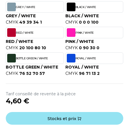
OUS-VETEMENTS
GREY / WHITE
BLACK / WHITE
HK
PORT
GREY / WHITE
BLACK / WHITE
UST COOL
CMYK
49 39 34 1
CMYK
0 0 0 100
WEAT-SHIRT
UST HOODS
RED / WHITE
PINK / WHITE
ABLIER
RED / WHITE
PINK / WHITE
UST T'S
EE-SHIRT
CMYK
20 100 80 10
CMYK
0 90 30 0
ENUE PROFESSIONNELLE
BOTTLE GREEN / WHITE
ROYAL / WHITE
ARLOWSKY
BOTTLE GREEN / WHITE
ROYAL / WHITE
ESTE - BLOUSON
CMYK
76 52 70 57
CMYK
96 71 13 2
ORNTEX
ORKWEAR
Tarif conseillé de revente à la pièce
ABEL SERIE
4,60 €
ARKWOOD
Stocks et prix