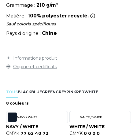
LEXFIT
ADE IN EUROPE
ROMOTIONNEL
Grammage :
210 g/m²
RONT ROW
Matière :
100% polyester recyclé.
O LABEL / TEAR AWAY
ESTAURATION
Sauf coloris spécifiques
RUIT OF THE LOOM
ANTALONS
ANTÉ
Pays d’origine :
Chine
RUIT OF THE LOOM VINTAGE
OLAIRE
PORT
OLO
Informations produit
ILDAN
ULL
Origine et certificats
YJAMA
ENBURY
ECYCLÉ
TOUS
BLACK
BLUE
GREEN
GREY
PINK
RED
WHITE
EROCK
AC SHOPPING
8 couleurs
CHOOLWEAR
NAVY / WHITE
WHITE / WHITE
ACK&JONES
OFTSHELL
NAVY / WHITE
WHITE / WHITE
ACK&JONES - BLANKS
CMYK
77 62 40 72
CMYK
0 0 0 0