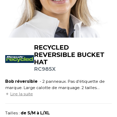
UILD YOUR BRAND
ATALOGUE
SPACES VERTS
ECORESPONSABLE
HASUBLE
STHÉTIQUE
FIN DE SÉRIE
LUBCLASS
HAUSSURES
ÔTELLERIE
RAGHOPPERS
HEMISE
OGISTIQUE
RECYCLED
OSTUME
ANUTENTION
REVERSIBLE BUCKET
COLOGIE
NFANT
ENUISIER
HAT
STEX
PONGE
ÉTALLURGIE
RC985X
T SI ON L'APPELAIT FRANCIS
IN DE SERIE
ÉTIERS DE LA MER
Bob réversible
- 2 panneaux. Pas d'étiquette de
XCD BY PROMODORO
marque. Large calotte de marquage. 2 tailles
AUTE VISIBILITE
ODE
disponibles : S/M (56cm de diamètre) et L/XL (60cm
Lire la suite
ES MODULABLES
EINTRE
de diamètre).
INDEN HALES
INGE DE MAISON
LOMBIER
Tailles :
de S/M à L/XL