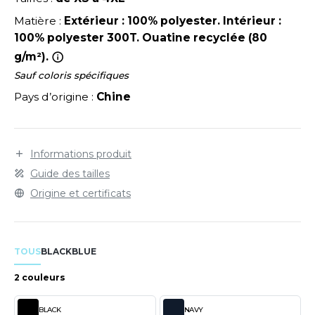
LEXFIT
ADE IN EUROPE
ROMOTIONNEL
Matière :
Extérieur : 100% polyester. Intérieur :
RONT ROW
O LABEL / TEAR AWAY
ESTAURATION
100% polyester 300T. Ouatine recyclée (80
g/m²).
RUIT OF THE LOOM
ANTALONS
ANTÉ
Sauf coloris spécifiques
RUIT OF THE LOOM VINTAGE
OLAIRE
PORT
Pays d’origine :
Chine
OLO
ILDAN
ULL
Informations produit
Guide des tailles
YJAMA
Origine et certificats
ENBURY
ECYCLÉ
EROCK
AC SHOPPING
TOUS
BLACK
BLUE
CHOOLWEAR
ACK&JONES
2 couleurs
OFTSHELL
ACK&JONES - BLANKS
BLACK
NAVY