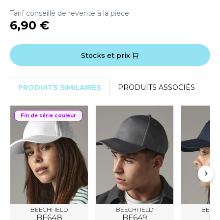
ACRON
Tarif conseillé de revente à la pièce
6,90 €
ANTIS
UMBLES
Stocks et prix
EUTRAL
PRODUITS SIMILAIRES
PRODUITS ASSOCIÉS
EW GEN
Fin de série couleur
EW MORNING STUDIOS
AREDES SEGURIDAD
ARKS
EN DUICK
BEECHFIELD
BEECHFIELD
BEECH
BF648
BF649
BF