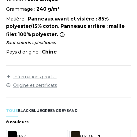
LEXFIT
ADE IN EUROPE
ROMOTIONNEL
Grammage :
240 g/m²
RONT ROW
O LABEL / TEAR AWAY
ESTAURATION
Matière :
Panneaux avant et visière : 85%
RUIT OF THE LOOM
polyester/15% coton. Panneaux arrière : maille
ANTALONS
ANTÉ
filet 100% polyester.
RUIT OF THE LOOM VINTAGE
OLAIRE
PORT
Sauf coloris spécifiques
Pays d’origine :
Chine
OLO
ILDAN
ULL
YJAMA
Informations produit
ENBURY
Origine et certificats
ECYCLÉ
EROCK
AC SHOPPING
TOUS
BLACK
BLUE
GREEN
GREY
SAND
CHOOLWEAR
ACK&JONES
8 couleurs
OFTSHELL
ACK&JONES - BLANKS
BLACK
OLIVE GREEN