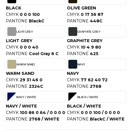
OUS-VETEMENTS
HK
BLACK
OLIVE GREEN
PORT
CMYK
0 0 0 100
CMYK
0 17 56 87
UST COOL
PANTONE
BlackC
PANTONE
448C
WEAT-SHIRT
UST HOODS
LIGHT GREY
GRAPHITE GREY
ABLIER
LIGHT GREY
GRAPHITE GREY
UST T'S
CMYK
0 0 0 40
CMYK
10 4 9 80
EE-SHIRT
PANTONE
Cool Gray 6 C
PANTONE
425
ENUE PROFESSIONNELLE
WARM SAND
NAVY
ARLOWSKY
ESTE - BLOUSON
WARM SAND
NAVY
ORNTEX
CMYK
29 31 46 0
CMYK
77 62 40 72
ORKWEAR
PANTONE
2324C
PANTONE
2768
NAVY / WHITE
BLACK / WHITE
ABEL SERIE
NAVY / WHITE
BLACK / WHITE
CMYK
100 86 0 64 / 0 0 0 0
CMYK
0 0 0 100 / 0 0 0 0
ARKWOOD
PANTONE
2768 / WHITE
PANTONE
BlackC / WHITE