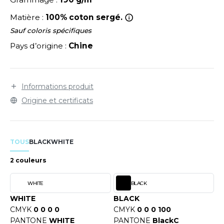
LEXFIT
ADE IN EUROPE
ROMOTIONNEL
Matière :
100% coton sergé.
RONT ROW
O LABEL / TEAR AWAY
ESTAURATION
Sauf coloris spécifiques
RUIT OF THE LOOM
ANTALONS
ANTÉ
Pays d’origine :
Chine
RUIT OF THE LOOM VINTAGE
OLAIRE
PORT
OLO
Informations produit
ILDAN
Origine et certificats
ULL
YJAMA
ENBURY
TOUS
BLACK
WHITE
ECYCLÉ
EROCK
2 couleurs
AC SHOPPING
WHITE
BLACK
CHOOLWEAR
ACK&JONES
WHITE
BLACK
OFTSHELL
CMYK
0 0 0 0
CMYK
0 0 0 100
ACK&JONES - BLANKS
PANTONE
WHITE
PANTONE
BlackC