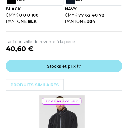
BLACK
NAVY
OUS-VETEMENTS
HK
BLACK
NAVY
PORT
CMYK
0 0 0 100
CMYK
77 62 40 72
UST COOL
PANTONE
BLK
PANTONE
534
WEAT-SHIRT
UST HOODS
ABLIER
Tarif conseillé de revente à la pièce
UST T'S
EE-SHIRT
40,60 €
ENUE PROFESSIONNELLE
ARLOWSKY
Stocks et prix
ESTE - BLOUSON
ORNTEX
ORKWEAR
PRODUITS SIMILAIRES
ABEL SERIE
Fin de série couleur
ARKWOOD