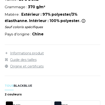
LEXFIT
ADE IN EUROPE
ROMOTIONNEL
Grammage :
370 g/m²
RONT ROW
O LABEL / TEAR AWAY
ESTAURATION
Matière :
Extérieur : 97% polyester/3%
RUIT OF THE LOOM
élasthanne. Intérieur : 100% polyester.
ANTALONS
ANTÉ
Sauf coloris spécifiques
RUIT OF THE LOOM VINTAGE
OLAIRE
PORT
Pays d’origine :
Chine
OLO
ILDAN
ULL
Informations produit
YJAMA
Guide des tailles
ENBURY
Origine et certificats
ECYCLÉ
EROCK
AC SHOPPING
TOUS
BLACK
BLUE
CHOOLWEAR
ACK&JONES
2 couleurs
OFTSHELL
ACK&JONES - BLANKS