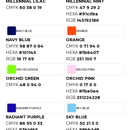
MILLENNIAL LILAC
MILLENNIAL MINT
ACRON
CMYK
60 58 0 19
CMYK
47 9 29 2
HEXA
#91c0ba
ANTIS
RGB
145192186
UMBLES
NAVY BLUE
ORANGE
NAVY BLUE
ORANGE
CMYK
98 87 0 64
CMYK
0 71 94 0
EUTRAL
HEXA
#101145
HEXA
#fb6407
RGB
16 17 69
RGB
251 100 7
EW GEN
ORCHID GREEN
ORCHID PINK
EW MORNING STUDIOS
ORCHID GREEN
ORCHID PINK
CMYK
48 0 94 0
CMYK
0 17 6 0
HEXA
#fbe0e4
AREDES SEGURIDAD
RGB
251224228
ARKS
RADIANT PURPLE
SKY BLUE
RADIANT PURPLE
SKY BLUE
EN DUICK
CMYK
86 95 0 33
CMYK
50 21 5 0
HEXA
#3b1d66
HEXA
#8bb2d8