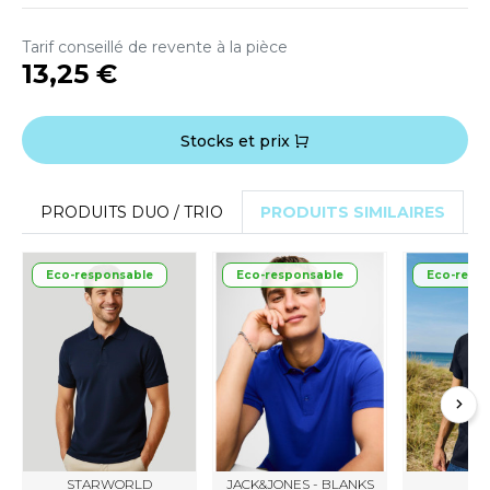
O DENIM
Tarif conseillé de revente à la pièce
13,25 €
PIRO
PLASHMACS
Stocks et prix
TARWORLD
TEDMAN
PRODUITS DUO / TRIO
PRODUITS SIMILAIRES
TORMTECH
Eco-responsable
Eco-responsable
Eco-resp
EE JAYS
HE ONE TOWELLING
IGER
OMBO
STARWORLD
JACK&JONES - BLANKS
TI