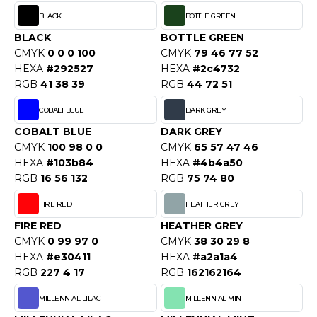
OUS-VETEMENTS
BLACK
BOTTLE GREEN
HK
PORT
BLACK
BOTTLE GREEN
UST COOL
CMYK
0 0 0 100
CMYK
79 46 77 52
WEAT-SHIRT
HEXA
#292527
HEXA
#2c4732
UST HOODS
RGB
41 38 39
RGB
44 72 51
ABLIER
UST T'S
COBALT BLUE
DARK GREY
EE-SHIRT
COBALT BLUE
DARK GREY
ENUE PROFESSIONNELLE
CMYK
100 98 0 0
CMYK
65 57 47 46
ARLOWSKY
HEXA
#103b84
HEXA
#4b4a50
ESTE - BLOUSON
RGB
16 56 132
RGB
75 74 80
ORNTEX
ORKWEAR
FIRE RED
HEATHER GREY
FIRE RED
HEATHER GREY
CMYK
0 99 97 0
CMYK
38 30 29 8
ABEL SERIE
HEXA
#e30411
HEXA
#a2a1a4
ARKWOOD
RGB
227 4 17
RGB
162162164
MILLENNIAL LILAC
MILLENNIAL MINT