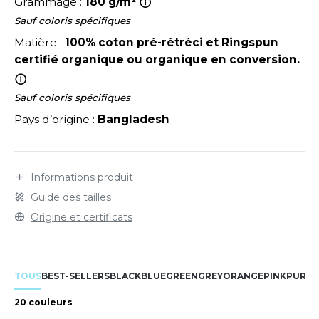
LEXFIT
Grammage :
180 g/m²
ADE IN EUROPE
ROMOTIONNEL
Sauf coloris spécifiques
RONT ROW
O LABEL / TEAR AWAY
ESTAURATION
Matière :
100% coton pré-rétréci et Ringspun
RUIT OF THE LOOM
certifié organique ou organique en conversion.
ANTALONS
ANTÉ
RUIT OF THE LOOM VINTAGE
OLAIRE
PORT
Sauf coloris spécifiques
Pays d’origine :
Bangladesh
OLO
ILDAN
ULL
Informations produit
YJAMA
ENBURY
Guide des tailles
ECYCLÉ
Origine et certificats
EROCK
AC SHOPPING
CHOOLWEAR
TOUS
BEST-SELLERS
BLACK
BLUE
GREEN
GREY
ORANGE
PINK
PURPL
ACK&JONES
OFTSHELL
20 couleurs
ACK&JONES - BLANKS