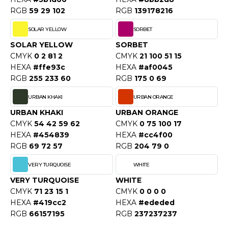
ROMODORO
RGB
59 29 102
RGB
139178216
SOLAR YELLOW
SORBET
UADRA
SOLAR YELLOW
SORBET
CMYK
0 2 81 2
CMYK
21 100 51 15
HEXA
#ffe93c
HEXA
#af0045
RGB
255 233 60
RGB
175 0 69
EGATTA
URBAN KHAKI
URBAN ORANGE
ESULT
URBAN KHAKI
URBAN ORANGE
ICA LEWIS
CMYK
54 42 59 62
CMYK
0 75 100 17
HEXA
#454839
HEXA
#cc4f00
USSELL ATHLETIC®
RGB
69 72 57
RGB
204 79 0
USSELL ATHLETIC® COLLECTION
VERY TURQUOISE
WHITE
VERY TURQUOISE
WHITE
CMYK
71 23 15 1
CMYK
0 0 0 0
ANS ETIQUETTE
HEXA
#419cc2
HEXA
#ededed
RGB
66157195
RGB
237237237
F CLOTHING