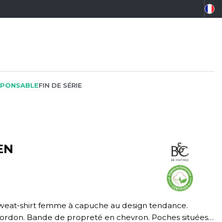
PONSABLE
FIN DE SÉRIE
EN
PEINTRE
SOFTSHELL
SF CLOTHING
PLOMBIER
SOUS-VETEMENTS
SO DENIM
PROMOTIONNEL
SPORT
SPIRO
RESTAURATION
SWEAT-SHIRT
SPLASHMACS
cordon. Bande de propreté en chevron. Poches situées
SANTÉ
TABLIER