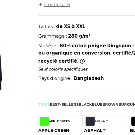
NEUTRAL
sur les coutures latérales pour un maximu
Lire la suite
RIE
MODE
PULL
NEW GEN
Y
Coutures latérales. Demi-lune intérieure 
ERIE
PYJAMA
NEW MORNING STUDIOS
aisée. Capuche doublée en Single Jersey
SIBILITE
RECYCLÉ
P
Tailles :
de XS à XXL
ULABLES
SAC SHOPPING
PAREDES SEGURIDAD
Grammage :
280 g/m²
NES
E MAISON
SCHOOLWEAR
PARKS
Matière :
80% coton peigné Ringspun 
ES - BLANKS
PEN DUICK
ou organique en conversion, certifié
PROMODORO
recyclé certifié.
OL
Sauf coloris spécifiques
Q
ODS
Pays d’origine :
Bangladesh
QUADRA
R
REGATTA
SKY
TOUS
BEST-SELLERS
RESULT
BLACK
BLUE
BROWN
BURGU
X
RICA LEWIS
RUSSELL ATHLETIC®
APPLE GREEN
ASPHALT
RIE
RUSSELL ATHLETIC® COLL
APPLE GREEN
ASPHALT
B
OD