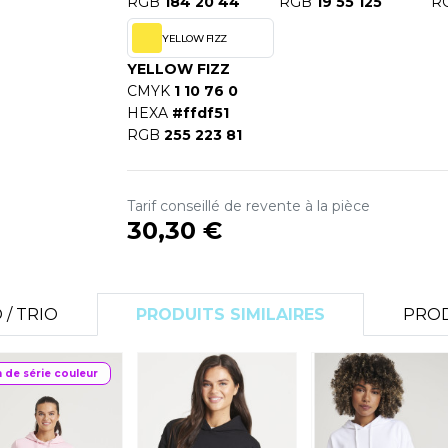
RGB
184 20 44
RGB
19 55 125
R
YELLOW FIZZ
YELLOW FIZZ
CMYK
1 10 76 0
HEXA
#ffdf51
RGB
255 223 81
Tarif conseillé de revente à la pièce
30,30 €
/ TRIO
PRODUITS SIMILAIRES
PROD
n de série couleur