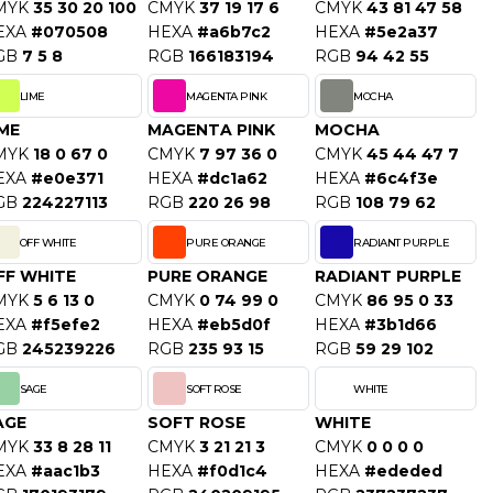
MYK
35 30 20 100
CMYK
37 19 17 6
CMYK
43 81 47 58
EXA
#070508
HEXA
#a6b7c2
HEXA
#5e2a37
GB
7 5 8
RGB
166183194
RGB
94 42 55
LIME
MAGENTA PINK
MOCHA
IME
MAGENTA PINK
MOCHA
MYK
18 0 67 0
CMYK
7 97 36 0
CMYK
45 44 47 7
EXA
#e0e371
HEXA
#dc1a62
HEXA
#6c4f3e
GB
224227113
RGB
220 26 98
RGB
108 79 62
OFF WHITE
PURE ORANGE
RADIANT PURPLE
FF WHITE
PURE ORANGE
RADIANT PURPLE
MYK
5 6 13 0
CMYK
0 74 99 0
CMYK
86 95 0 33
EXA
#f5efe2
HEXA
#eb5d0f
HEXA
#3b1d66
GB
245239226
RGB
235 93 15
RGB
59 29 102
SAGE
SOFT ROSE
WHITE
AGE
SOFT ROSE
WHITE
MYK
33 8 28 11
CMYK
3 21 21 3
CMYK
0 0 0 0
EXA
#aac1b3
HEXA
#f0d1c4
HEXA
#ededed