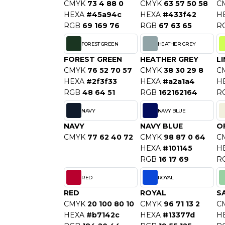
CMYK
73 4 88 0
CMYK
63 57 50 58
C
S
HEXA
#45a94c
HEXA
#433f42
H
SANS ETIQUETTE
RGB
69 169 76
RGB
67 63 65
R
FOREST GREEN
HEATHER GREY
FOREST GREEN
HEATHER GREY
L
CMYK
76 52 70 57
CMYK
38 30 29 8
C
HEXA
#2f3f33
HEXA
#a2a1a4
H
RGB
48 64 51
RGB
162162164
R
NAVY
NAVY BLUE
NAVY
NAVY BLUE
O
CMYK
77 62 40 72
CMYK
98 87 0 64
C
HEXA
#101145
H
RGB
16 17 69
R
RED
ROYAL
RED
ROYAL
S
CMYK
20 100 80 10
CMYK
96 71 13 2
C
HEXA
#b7142c
HEXA
#13377d
H