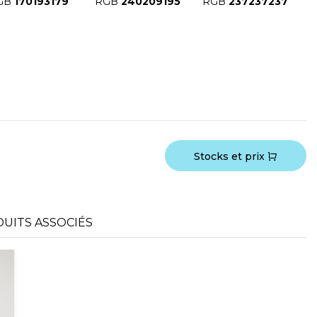
GB
170193179
RGB
240209195
RGB
237237237
Stocks et prix
UITS ASSOCIÉS