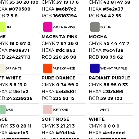
MYK
35 30 20 100
CMYK
37 19 17 6
CMYK
43 81 47 58
EXA
#070508
HEXA
#a6b7c2
HEXA
#5e2a37
GB
7 5 8
RGB
166183194
RGB
94 42 55
LIME
MAGENTA PINK
MOCHA
IME
MAGENTA PINK
MOCHA
MYK
18 0 67 0
CMYK
7 97 36 0
CMYK
45 44 47 7
EXA
#e0e371
HEXA
#dc1a62
HEXA
#6c4f3e
GB
224227113
RGB
220 26 98
RGB
108 79 62
OFF WHITE
PURE ORANGE
RADIANT PURPLE
FF WHITE
PURE ORANGE
RADIANT PURPLE
MYK
5 6 13 0
CMYK
0 74 99 0
CMYK
86 95 0 33
EXA
#f5efe2
HEXA
#eb5d0f
HEXA
#3b1d66
GB
245239226
RGB
235 93 15
RGB
59 29 102
SAGE
SOFT ROSE
WHITE
AGE
SOFT ROSE
WHITE
MYK
33 8 28 11
CMYK
3 21 21 3
CMYK
0 0 0 0
EXA
#aac1b3
HEXA
#f0d1c4
HEXA
#ededed