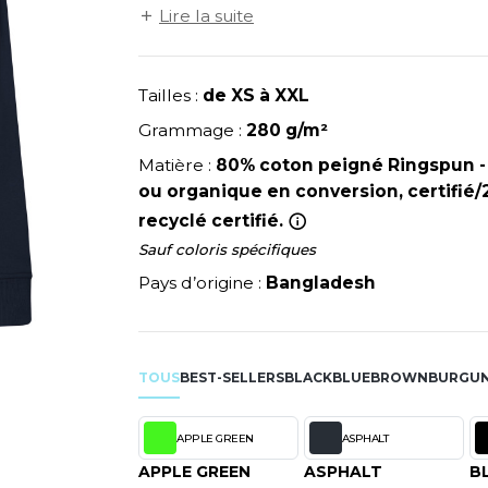
NEUTRAL
à l'arrière en Single Jersey pour une per
Lire la suite
RIE
MODE
PULL
NEW GEN
Y
chevrons. Tissu résistant et toucher ultr
ERIE
PYJAMA
NEW MORNING STUDIOS
Col rond.
SIBILITE
RECYCLÉ
P
Tailles :
de XS à XXL
ULABLES
SAC SHOPPING
PAREDES SEGURIDAD
Grammage :
280 g/m²
NES
E MAISON
SCHOOLWEAR
PARKS
Matière :
80% coton peigné Ringspun 
ES - BLANKS
PEN DUICK
ou organique en conversion, certifié
PROMODORO
recyclé certifié.
OL
Sauf coloris spécifiques
Q
ODS
Pays d’origine :
Bangladesh
QUADRA
R
REGATTA
SKY
TOUS
BEST-SELLERS
RESULT
BLACK
BLUE
BROWN
BURGU
X
RICA LEWIS
RUSSELL ATHLETIC®
APPLE GREEN
ASPHALT
RIE
RUSSELL ATHLETIC® COLL
APPLE GREEN
ASPHALT
B
OD