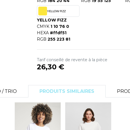
RGB
184 20 44
RGB
19 55 125
R
YELLOW FIZZ
YELLOW FIZZ
CMYK
1 10 76 0
HEXA
#ffdf51
RGB
255 223 81
Tarif conseillé de revente à la pièce
26,30 €
/ TRIO
PRODUITS SIMILAIRES
PROD