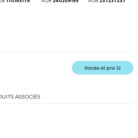
GB
170193179
RGB
240209195
RGB
237237237
Stocks et prix
UITS ASSOCIÉS