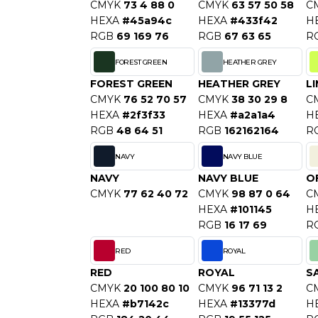
CMYK
73 4 88 0
CMYK
63 57 50 58
C
S
HEXA
#45a94c
HEXA
#433f42
H
SANS ETIQUETTE
RGB
69 169 76
RGB
67 63 65
R
FOREST GREEN
HEATHER GREY
FOREST GREEN
HEATHER GREY
L
CMYK
76 52 70 57
CMYK
38 30 29 8
C
HEXA
#2f3f33
HEXA
#a2a1a4
H
RGB
48 64 51
RGB
162162164
R
NAVY
NAVY BLUE
NAVY
NAVY BLUE
O
CMYK
77 62 40 72
CMYK
98 87 0 64
C
HEXA
#101145
H
RGB
16 17 69
R
RED
ROYAL
RED
ROYAL
S
CMYK
20 100 80 10
CMYK
96 71 13 2
C
HEXA
#b7142c
HEXA
#13377d
H