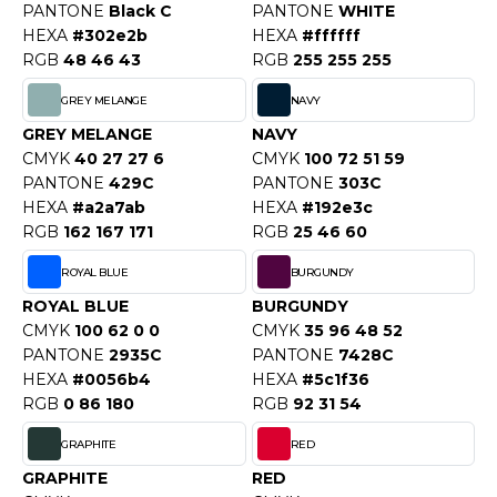
OUS-VETEMENTS
PANTONE
Black C
PANTONE
WHITE
HK
HEXA
#302e2b
HEXA
#ffffff
PORT
RGB
48 46 43
RGB
255 255 255
UST COOL
WEAT-SHIRT
GREY MELANGE
NAVY
UST HOODS
GREY MELANGE
NAVY
ABLIER
CMYK
40 27 27 6
CMYK
100 72 51 59
UST T'S
EE-SHIRT
PANTONE
429C
PANTONE
303C
HEXA
#a2a7ab
HEXA
#192e3c
ENUE PROFESSIONNELLE
RGB
162 167 171
RGB
25 46 60
ARLOWSKY
ESTE - BLOUSON
ROYAL BLUE
BURGUNDY
ORNTEX
ROYAL BLUE
BURGUNDY
ORKWEAR
CMYK
100 62 0 0
CMYK
35 96 48 52
PANTONE
2935C
PANTONE
7428C
HEXA
#0056b4
HEXA
#5c1f36
ABEL SERIE
RGB
0 86 180
RGB
92 31 54
ARKWOOD
GRAPHITE
RED
GRAPHITE
RED