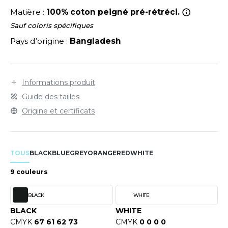
LEXFIT
ADE IN EUROPE
ROMOTIONNEL
Matière :
100% coton peigné pré-rétréci.
RONT ROW
O LABEL / TEAR AWAY
ESTAURATION
Sauf coloris spécifiques
Pays d’origine :
Bangladesh
RUIT OF THE LOOM
ANTALONS
ANTÉ
RUIT OF THE LOOM VINTAGE
OLAIRE
PORT
Informations produit
OLO
Guide des tailles
ILDAN
ULL
Origine et certificats
YJAMA
ENBURY
ECYCLÉ
TOUS
BLACK
BLUE
GREY
ORANGE
RED
WHITE
EROCK
AC SHOPPING
9 couleurs
CHOOLWEAR
BLACK
WHITE
ACK&JONES
OFTSHELL
BLACK
WHITE
ACK&JONES - BLANKS
CMYK
67 61 62 73
CMYK
0 0 0 0