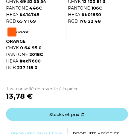
CMYK
69 52 55 54
CMYK
12 100 81 3
ACRON
PANTONE
446C
PANTONE
186C
HEXA
#414745
HEXA
#b01630
ANTIS
RGB
65 71 69
RGB
176 22 48
UMBLES
ORANGE
ORANGE
CMYK
0 64 95 0
EUTRAL
PANTONE
2018C
HEXA
#ed7600
EW GEN
RGB
237 118 0
EW MORNING STUDIOS
Tarif conseillé de revente à la pièce
13,78 €
AREDES SEGURIDAD
ARKS
Stocks et prix
EN DUICK