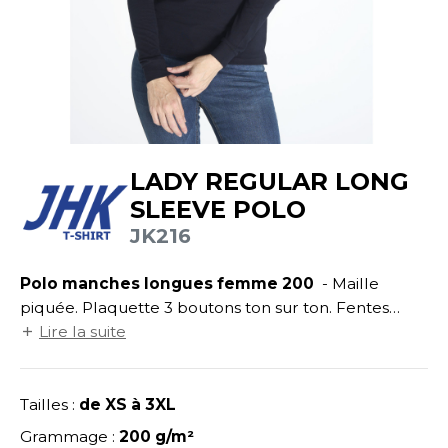
UILD YOUR BRAND
ATALOGUE
SPACES VERTS
ECORESPONSABLE
HASUBLE
STHÉTIQUE
FIN DE SÉRIE
LUBCLASS
HAUSSURES
ÔTELLERIE
RAGHOPPERS
HEMISE
OGISTIQUE
LADY REGULAR LONG
OSTUME
ANUTENTION
SLEEVE POLO
COLOGIE
NFANT
ENUISIER
JK216
STEX
PONGE
ÉTALLURGIE
Polo manches longues femme 200
- Maille
T SI ON L'APPELAIT FRANCIS
IN DE SERIE
ÉTIERS DE LA MER
piquée. Plaquette 3 boutons ton sur ton. Fentes
XCD BY PROMODORO
latérales. Coupe cintrée.
Lire la suite
AUTE VISIBILITE
ODE
ES MODULABLES
EINTRE
Tailles :
de XS à 3XL
INDEN HALES
INGE DE MAISON
LOMBIER
Grammage :
200 g/m²