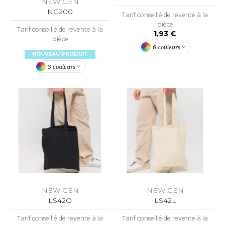
ROMODORO
NEW GEN
NG200
Tarif conseillé de revente à la
pièce
Tarif conseillé de revente à la
1,93 €
UADRA
pièce
6 couleurs
NOUVEAU PRODUIT
3 couleurs
EGATTA
ESULT
ICA LEWIS
USSELL ATHLETIC®
USSELL ATHLETIC® COLLECTION
NEW GEN
NEW GEN
ANS ETIQUETTE
LS42O
LS42L
F CLOTHING
Tarif conseillé de revente à la
Tarif conseillé de revente à la