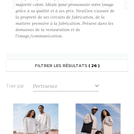
NEW G
UILD YOUR BRAND
majorité coton. Idéale pour promouvoir votre image
ATALOGUE
SPACES VERTS
ECORESPONSABLE
grâce à sa qualité et à ses prix. NewGen s’assure de
la propreté de ses circuits de fabrication, de la
HASUBLE
STHÉTIQUE
matière première à la fabrication. Présent dans les
FIN DE SÉRIE
LUBCLASS
HAUSSURES
ÔTELLERIE
domaines de la restauration et de
l’image/communication.
RAGHOPPERS
HEMISE
OGISTIQUE
OSTUME
ANUTENTION
COLOGIE
NFANT
ENUISIER
FILTRER LES RÉSULTATS
( 26 )
STEX
PONGE
ÉTALLURGIE
Trier par
T SI ON L'APPELAIT FRANCIS
IN DE SERIE
ÉTIERS DE LA MER
XCD BY PROMODORO
AUTE VISIBILITE
ODE
ES MODULABLES
EINTRE
INDEN HALES
INGE DE MAISON
LOMBIER