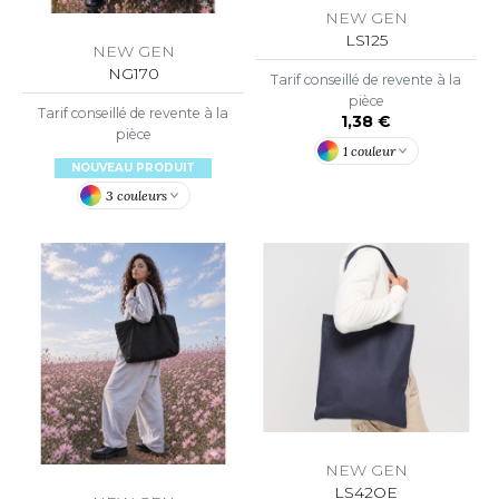
ACRON
NEW GEN
LS125
NEW GEN
ANTIS
NG170
Tarif conseillé de revente à la
pièce
UMBLES
Tarif conseillé de revente à la
1,38 €
pièce
1 couleur
NOUVEAU PRODUIT
EUTRAL
3 couleurs
EW GEN
EW MORNING STUDIOS
AREDES SEGURIDAD
ARKS
EN DUICK
NEW GEN
LS42OE