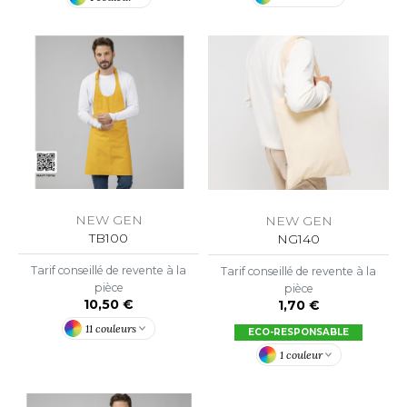
OWEL CITY
ELILLA
ESTI
ESTFORD MILL
NEW GEN
NEW GEN
TB100
NG140
OKO
Tarif conseillé de revente à la
Tarif conseillé de revente à la
pièce
pièce
10,50 €
1,70 €
11 couleurs
ECO-RESPONSABLE
1 couleur