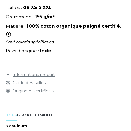
éolienne.
LEXFIT
ADE IN EUROPE
ROMOTIONNEL
Tailles :
de XS à XXL
RONT ROW
O LABEL / TEAR AWAY
ESTAURATION
Grammage :
155 g/m²
RUIT OF THE LOOM
Matière :
100% coton organique peigné certifié.
ANTALONS
ANTÉ
RUIT OF THE LOOM VINTAGE
OLAIRE
PORT
Sauf coloris spécifiques
OLO
Pays d’origine :
Inde
ILDAN
ULL
YJAMA
Informations produit
ENBURY
Guide des tailles
ECYCLÉ
Origine et certificats
EROCK
AC SHOPPING
CHOOLWEAR
ACK&JONES
TOUS
BLACK
BLUE
WHITE
OFTSHELL
3 couleurs
ACK&JONES - BLANKS