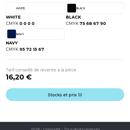
OUS-VETEMENTS
HK
WHITE
BLACK
PORT
WHITE
BLACK
UST COOL
CMYK
0 0 0 0
CMYK
75 68 67 90
WEAT-SHIRT
UST HOODS
NAVY
ABLIER
UST T'S
NAVY
EE-SHIRT
CMYK
95 72 15 67
ENUE PROFESSIONNELLE
ARLOWSKY
Tarif conseillé de revente à la pièce
ESTE - BLOUSON
16,20 €
ORNTEX
ORKWEAR
Stocks et prix
ABEL SERIE
ARKWOOD
2026 - Copyright - Tous droits réservés