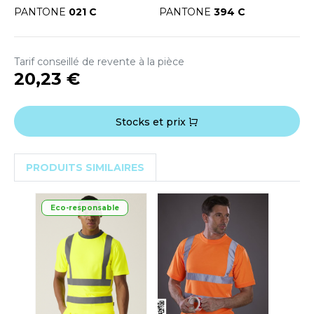
OUS-VETEMENTS
PANTONE
021 C
PANTONE
394 C
HK
PORT
UST COOL
WEAT-SHIRT
Tarif conseillé de revente à la pièce
UST HOODS
20,23 €
ABLIER
UST T'S
EE-SHIRT
Stocks et prix
ENUE PROFESSIONNELLE
ARLOWSKY
PRODUITS SIMILAIRES
ESTE - BLOUSON
ORNTEX
ORKWEAR
Eco-responsable
ABEL SERIE
ARKWOOD