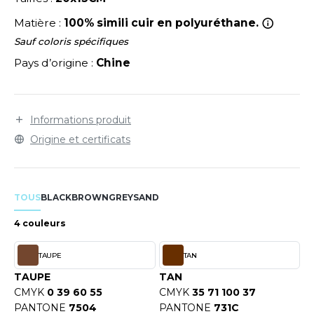
LEXFIT
ADE IN EUROPE
ROMOTIONNEL
Matière :
100% simili cuir en polyuréthane.
RONT ROW
O LABEL / TEAR AWAY
ESTAURATION
Sauf coloris spécifiques
RUIT OF THE LOOM
Pays d’origine :
Chine
ANTALONS
ANTÉ
RUIT OF THE LOOM VINTAGE
OLAIRE
PORT
OLO
Informations produit
ILDAN
Origine et certificats
ULL
YJAMA
ENBURY
TOUS
BLACK
BROWN
GREY
SAND
ECYCLÉ
EROCK
4 couleurs
AC SHOPPING
TAUPE
TAN
CHOOLWEAR
ACK&JONES
TAUPE
TAN
OFTSHELL
CMYK
0 39 60 55
CMYK
35 71 100 37
ACK&JONES - BLANKS
PANTONE
7504
PANTONE
731C