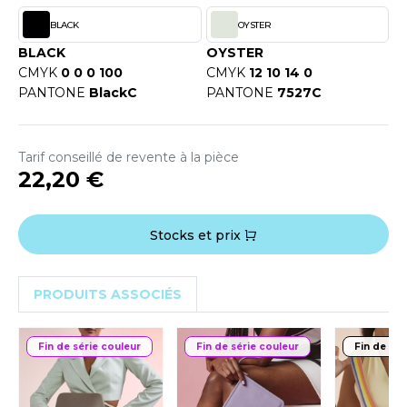
OUS-VETEMENTS
HK
BLACK
OYSTER
PORT
BLACK
OYSTER
UST COOL
CMYK
0 0 0 100
CMYK
12 10 14 0
WEAT-SHIRT
PANTONE
BlackC
PANTONE
7527C
UST HOODS
ABLIER
UST T'S
EE-SHIRT
Tarif conseillé de revente à la pièce
22,20 €
ENUE PROFESSIONNELLE
ARLOWSKY
ESTE - BLOUSON
Stocks et prix
ORNTEX
ORKWEAR
PRODUITS ASSOCIÉS
ABEL SERIE
ARKWOOD
Fin de série couleur
Fin de série couleur
Fin de sér