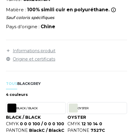
LEXFIT
ADE IN EUROPE
ROMOTIONNEL
Matière :
100% simili cuir en polyuréthane.
RONT ROW
O LABEL / TEAR AWAY
ESTAURATION
Sauf coloris spécifiques
RUIT OF THE LOOM
Pays d’origine :
Chine
ANTALONS
ANTÉ
RUIT OF THE LOOM VINTAGE
OLAIRE
PORT
OLO
Informations produit
ILDAN
Origine et certificats
ULL
YJAMA
ENBURY
TOUS
BLACK
GREY
ECYCLÉ
EROCK
4 couleurs
AC SHOPPING
BLACK / BLACK
OYSTER
CHOOLWEAR
ACK&JONES
BLACK / BLACK
OYSTER
OFTSHELL
CMYK
0 0 0 100 / 0 0 0 100
CMYK
12 10 14 0
ACK&JONES - BLANKS
PANTONE
BlackC / BlackC
PANTONE
7527C