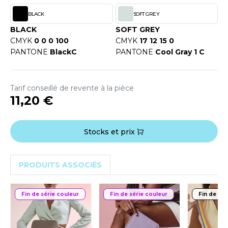
OUS-VETEMENTS
HK
BLACK
SOFT GREY
PORT
BLACK
SOFT GREY
UST COOL
CMYK
0 0 0 100
CMYK
17 12 15 0
WEAT-SHIRT
PANTONE
BlackC
PANTONE
Cool Gray 1 C
UST HOODS
ABLIER
UST T'S
EE-SHIRT
Tarif conseillé de revente à la pièce
11,20 €
ENUE PROFESSIONNELLE
ARLOWSKY
ESTE - BLOUSON
Stocks et prix
ORNTEX
ORKWEAR
PRODUITS ASSOCIÉS
ABEL SERIE
ARKWOOD
Fin de série couleur
Fin de série couleur
Fin de sér