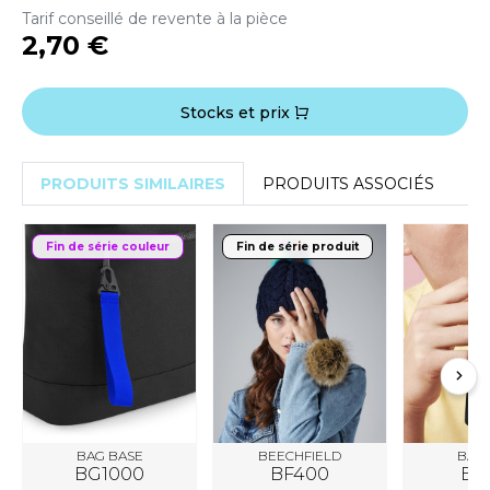
ACRON
Tarif conseillé de revente à la pièce
2,70 €
ANTIS
UMBLES
Stocks et prix
PRODUITS SIMILAIRES
PRODUITS ASSOCIÉS
EUTRAL
EW GEN
Fin de série couleur
Fin de série produit
EW MORNING STUDIOS
AREDES SEGURIDAD
ARKS
EN DUICK
BAG BASE
BEECHFIELD
BAG 
BG1000
BF400
BG