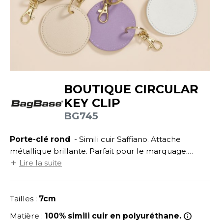
UILD YOUR BRAND
ATALOGUE
SPACES VERTS
ECORESPONSABLE
HASUBLE
STHÉTIQUE
FIN DE SÉRIE
LUBCLASS
HAUSSURES
ÔTELLERIE
RAGHOPPERS
HEMISE
OGISTIQUE
BOUTIQUE CIRCULAR
OSTUME
ANUTENTION
KEY CLIP
COLOGIE
NFANT
ENUISIER
BG745
STEX
PONGE
ÉTALLURGIE
Porte-clé rond
- Simili cuir Saffiano. Attache
T SI ON L'APPELAIT FRANCIS
IN DE SERIE
ÉTIERS DE LA MER
métallique brillante. Parfait pour le marquage.
XCD BY PROMODORO
Surface de marquage : 4,5x4cm.
Lire la suite
AUTE VISIBILITE
ODE
ES MODULABLES
EINTRE
Tailles :
7cm
INDEN HALES
INGE DE MAISON
LOMBIER
Matière :
100% simili cuir en polyuréthane.