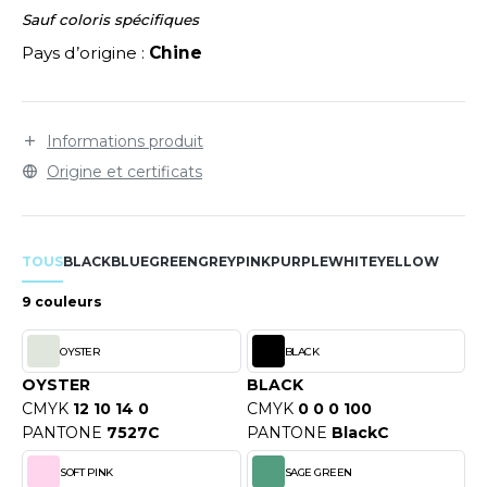
LEXFIT
ADE IN EUROPE
ROMOTIONNEL
Sauf coloris spécifiques
RONT ROW
Pays d’origine :
Chine
O LABEL / TEAR AWAY
ESTAURATION
RUIT OF THE LOOM
ANTALONS
ANTÉ
RUIT OF THE LOOM VINTAGE
Informations produit
OLAIRE
PORT
Origine et certificats
OLO
ILDAN
ULL
TOUS
BLACK
BLUE
GREEN
GREY
PINK
PURPLE
WHITE
YELLOW
YJAMA
ENBURY
9 couleurs
ECYCLÉ
EROCK
OYSTER
BLACK
AC SHOPPING
OYSTER
BLACK
CHOOLWEAR
CMYK
12 10 14 0
CMYK
0 0 0 100
ACK&JONES
PANTONE
7527C
PANTONE
BlackC
OFTSHELL
ACK&JONES - BLANKS
SOFT PINK
SAGE GREEN