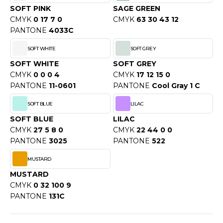
OUS-VETEMENTS
SOFT PINK
SAGE GREEN
HK
CMYK
0 17 7 0
CMYK
63 30 43 12
PORT
PANTONE
4033C
UST COOL
WEAT-SHIRT
SOFT WHITE
SOFT GREY
UST HOODS
ABLIER
SOFT WHITE
SOFT GREY
UST T'S
CMYK
0 0 0 4
CMYK
17 12 15 0
EE-SHIRT
PANTONE
11-0601
PANTONE
Cool Gray 1 C
ENUE PROFESSIONNELLE
SOFT BLUE
LILAC
ARLOWSKY
SOFT BLUE
LILAC
ESTE - BLOUSON
CMYK
27 5 8 0
CMYK
22 44 0 0
ORNTEX
ORKWEAR
PANTONE
3025
PANTONE
522
MUSTARD
ABEL SERIE
MUSTARD
CMYK
0 32 100 9
ARKWOOD
PANTONE
131C