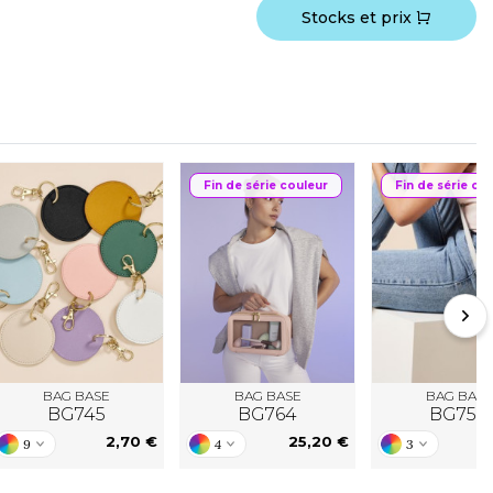
Stocks et prix
Fin de série couleur
Fin de série co
BAG BASE
BAG BASE
BAG BASE
BG745
BG764
BG758
2,70 €
25,20 €
2
9
4
3