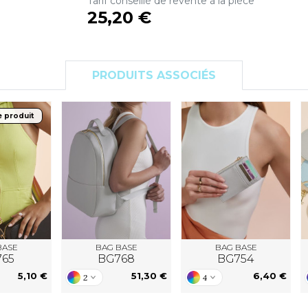
Tarif conseillé de revente à la pièce
S
25,20 €
SANS ETIQUETTE
PRODUITS ASSOCIÉS
e produit
BASE
BAG BASE
BAG BASE
765
BG768
BG754
5,10 €
51,30 €
6,40 €
2
4