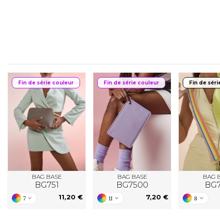
FLEXFIT
M
FRONT ROW
Fin de série couleur
Fin de série couleur
Fin de séri
BAG BASE
BAG BASE
BAG 
BG751
BG7500
BG
11,20 €
7,20 €
7
11
8