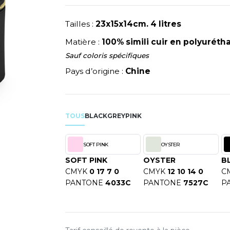
NEUTRAL
RIE
MODE
PULL
NEW GEN
Y
Tailles :
23x15x14cm. 4 litres
ERIE
PYJAMA
NEW MORNING STUDIOS
Matière :
100% simili cuir en polyuréth
SIBILITE
RECYCLÉ
P
ULABLES
Sauf coloris spécifiques
SAC SHOPPING
PAREDES SEGURIDAD
NES
E MAISON
Pays d’origine :
SCHOOLWEAR
Chine
PARKS
ES - BLANKS
PEN DUICK
PROMODORO
OL
TOUS
BLACK
GREY
PINK
Q
ODS
QUADRA
SOFT PINK
OYSTER
R
SOFT PINK
OYSTER
B
REGATTA
SKY
CMYK
0 17 7 0
CMYK
12 10 14 0
C
RESULT
X
PANTONE
4033C
PANTONE
7527C
P
RICA LEWIS
RUSSELL ATHLETIC®
RIE
RUSSELL ATHLETIC® COLL
OD