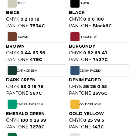
OUS-VETEMENTS
BEIGE
BLACK
HK
BEIGE
BLACK
PORT
CMYK
0 2 10 18
CMYK
0 0 0 100
UST COOL
WEAT-SHIRT
PANTONE
7534C
PANTONE
Black6C
UST HOODS
ABLIER
BROWN
BURGUNDY
UST T'S
BROWN
BURGUNDY
EE-SHIRT
CMYK
0 44 63 56
CMYK
0 82 69 41
PANTONE
478C
PANTONE
7427C
ENUE PROFESSIONNELLE
ARLOWSKY
DARK GREEN
DENIM FADED
ESTE - BLOUSON
DARK GREEN
DENIM FADED
ORNTEX
ORKWEAR
CMYK
63 0 16 76
CMYK
58 28 0 55
PANTONE
567C
PANTONE
2376C
ABEL SERIE
EMERALD GREEN
GOLD YELLOW
EMERALD GREEN
GOLD YELLOW
ARKWOOD
CMYK
100 0 23 39
CMYK
0 25 78 5
PANTONE
3278C
PANTONE
143C