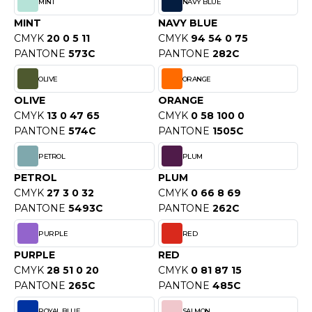
ROMODORO
MINT
NAVY BLUE
MINT
NAVY BLUE
CMYK
20 0 5 11
CMYK
94 54 0 75
PANTONE
573C
PANTONE
282C
UADRA
OLIVE
ORANGE
OLIVE
ORANGE
EGATTA
CMYK
13 0 47 65
CMYK
0 58 100 0
PANTONE
574C
PANTONE
1505C
ESULT
PETROL
PLUM
ICA LEWIS
PETROL
PLUM
USSELL ATHLETIC®
CMYK
27 3 0 32
CMYK
0 66 8 69
PANTONE
5493C
PANTONE
262C
USSELL ATHLETIC® COLLECTION
PURPLE
RED
PURPLE
RED
CMYK
28 51 0 20
CMYK
0 81 87 15
ANS ETIQUETTE
PANTONE
265C
PANTONE
485C
F CLOTHING
ROYAL BLUE
SALMON