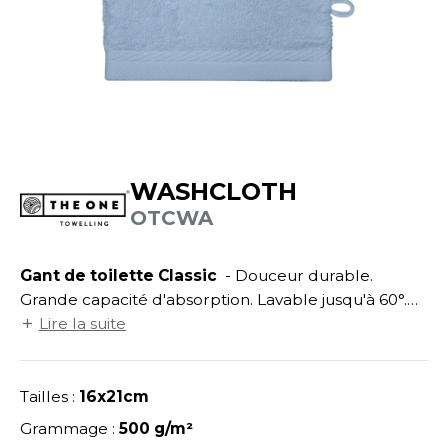
UILD YOUR BRAND
ATALOGUE
SPACES VERTS
ECORESPONSABLE
HASUBLE
STHÉTIQUE
FIN DE SÉRIE
LUBCLASS
HAUSSURES
ÔTELLERIE
RAGHOPPERS
HEMISE
OGISTIQUE
OSTUME
ANUTENTION
WASHCLOTH
COLOGIE
OTCWA
NFANT
ENUISIER
STEX
PONGE
ÉTALLURGIE
Gant de toilette Classic
- Douceur durable.
T SI ON L'APPELAIT FRANCIS
IN DE SERIE
ÉTIERS DE LA MER
Grande capacité d'absorption. Lavable jusqu'à 60°.
Boucle de suspension.
Lire la suite
XCD BY PROMODORO
AUTE VISIBILITE
ODE
ES MODULABLES
EINTRE
Tailles :
16x21cm
INDEN HALES
INGE DE MAISON
LOMBIER
Grammage :
500 g/m²