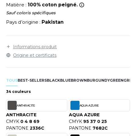
LEXFIT
ADE IN EUROPE
ROMOTIONNEL
Matière :
100% coton peigné.
RONT ROW
Sauf coloris spécifiques
O LABEL / TEAR AWAY
ESTAURATION
Pays d’origine :
Pakistan
RUIT OF THE LOOM
ANTALONS
ANTÉ
RUIT OF THE LOOM VINTAGE
OLAIRE
PORT
Informations produit
OLO
Origine et certificats
ILDAN
ULL
YJAMA
TOUS
BEST-SELLERS
BLACK
BLUE
BROWN
BURGUNDY
GREEN
GREY
ENBURY
ECYCLÉ
34 couleurs
EROCK
AC SHOPPING
ANTHRACITE
AQUA AZURE
CHOOLWEAR
ANTHRACITE
AQUA AZURE
ACK&JONES
CMYK
0 4 8 69
CMYK
95 37 0 25
OFTSHELL
PANTONE
2336C
PANTONE
7682C
ACK&JONES - BLANKS