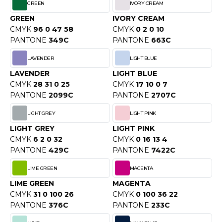
GREEN
IVORY CREAM
ACRON
GREEN
IVORY CREAM
ANTIS
CMYK
96 0 47 58
CMYK
0 2 0 10
PANTONE
349C
PANTONE
663C
UMBLES
LAVENDER
LIGHT BLUE
LAVENDER
LIGHT BLUE
CMYK
28 31 0 25
CMYK
17 10 0 7
EUTRAL
PANTONE
2099C
PANTONE
2707C
EW GEN
LIGHT GREY
LIGHT PINK
EW MORNING STUDIOS
LIGHT GREY
LIGHT PINK
CMYK
6 2 0 32
CMYK
0 16 13 4
PANTONE
429C
PANTONE
7422C
AREDES SEGURIDAD
LIME GREEN
MAGENTA
ARKS
LIME GREEN
MAGENTA
CMYK
31 0 100 26
CMYK
0 100 36 22
EN DUICK
PANTONE
376C
PANTONE
233C