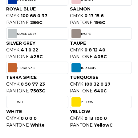
O DENIM
ROYAL BLUE
SALMON
CMYK
100 68 0 37
CMYK
0 17 15 6
PIRO
PANTONE
286C
PANTONE
196C
PLASHMACS
SILVER GREY
TAUPE
SILVER GREY
TAUPE
TARWORLD
CMYK
4 1 0 22
CMYK
0 8 12 40
PANTONE
428C
PANTONE
408C
TEDMAN
TERRA SPICE
TURQUOISE
TORMTECH
TERRA SPICE
TURQUOISE
CMYK
0 50 77 23
CMYK
100 32 0 27
PANTONE
7583C
PANTONE
640C
EE JAYS
WHITE
YELLOW
HE ONE TOWELLING
WHITE
YELLOW
CMYK
0 0 0 0
CMYK
0 13 100 0
IGER
PANTONE
White
PANTONE
YellowC
OMBO