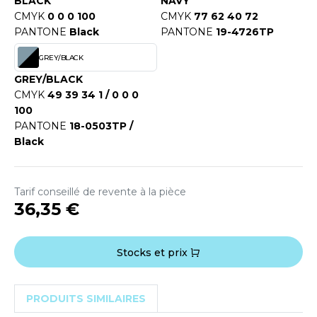
BLACK
NAVY
OUS-VETEMENTS
CMYK
0 0 0 100
CMYK
77 62 40 72
HK
PORT
PANTONE
Black
PANTONE
19-4726TP
UST COOL
WEAT-SHIRT
GREY/BLACK
UST HOODS
GREY/BLACK
ABLIER
CMYK
49 39 34 1 / 0 0 0
UST T'S
100
EE-SHIRT
PANTONE
18-0503TP /
Black
ENUE PROFESSIONNELLE
ARLOWSKY
ESTE - BLOUSON
ORNTEX
Tarif conseillé de revente à la pièce
ORKWEAR
36,35 €
ABEL SERIE
Stocks et prix
ARKWOOD
PRODUITS SIMILAIRES