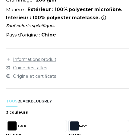
LEXFIT
ADE IN EUROPE
ROMOTIONNEL
Réf. PK542 page 286.
Matière :
Extérieur : 100% polyester microfibre.
RONT ROW
O LABEL / TEAR AWAY
ESTAURATION
Intérieur : 100% polyester matelassé.
RUIT OF THE LOOM
Sauf coloris spécifiques
ANTALONS
ANTÉ
Pays d’origine :
Chine
RUIT OF THE LOOM VINTAGE
OLAIRE
PORT
OLO
Informations produit
ILDAN
ULL
Guide des tailles
YJAMA
Origine et certificats
ENBURY
ECYCLÉ
EROCK
AC SHOPPING
TOUS
BLACK
BLUE
GREY
CHOOLWEAR
3 couleurs
ACK&JONES
OFTSHELL
BLACK
NAVY
ACK&JONES - BLANKS