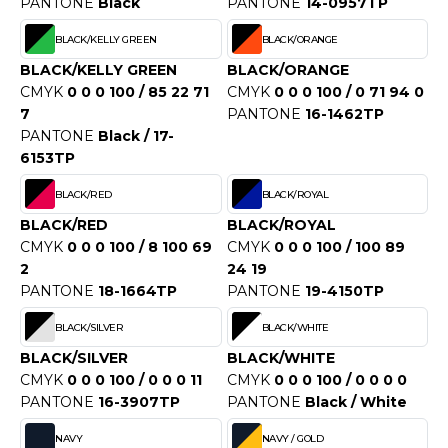
OUS-VETEMENTS
PANTONE
Black
PANTONE
14-0957TP
HK
BLACK/KELLY GREEN
BLACK/ORANGE
PORT
UST COOL
BLACK/KELLY GREEN
BLACK/ORANGE
WEAT-SHIRT
CMYK
0 0 0 100 / 85 22 71
CMYK
0 0 0 100 / 0 71 94 0
UST HOODS
7
PANTONE
16-1462TP
ABLIER
PANTONE
Black / 17-
UST T'S
6153TP
EE-SHIRT
BLACK/RED
BLACK/ROYAL
ENUE PROFESSIONNELLE
ARLOWSKY
BLACK/RED
BLACK/ROYAL
ESTE - BLOUSON
CMYK
0 0 0 100 / 8 100 69
CMYK
0 0 0 100 / 100 89
ORNTEX
2
24 19
ORKWEAR
PANTONE
18-1664TP
PANTONE
19-4150TP
BLACK/SILVER
BLACK/WHITE
ABEL SERIE
BLACK/SILVER
BLACK/WHITE
CMYK
0 0 0 100 / 0 0 0 11
CMYK
0 0 0 100 / 0 0 0 0
ARKWOOD
PANTONE
16-3907TP
PANTONE
Black / White
NAVY
NAVY / GOLD