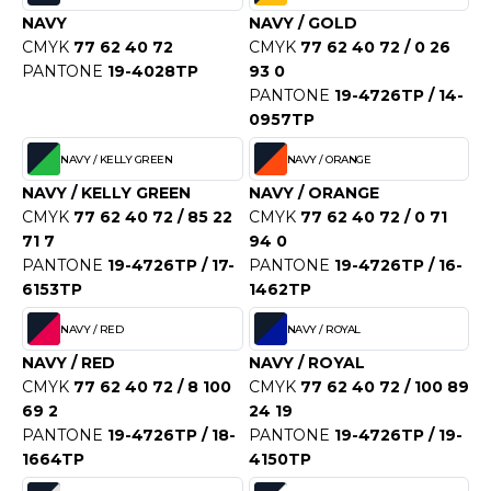
ACRON
NAVY
NAVY / GOLD
CMYK
77 62 40 72
CMYK
77 62 40 72 / 0 26
ANTIS
PANTONE
19-4028TP
93 0
PANTONE
19-4726TP / 14-
UMBLES
0957TP
NAVY / KELLY GREEN
NAVY / ORANGE
EUTRAL
NAVY / KELLY GREEN
NAVY / ORANGE
CMYK
77 62 40 72 / 85 22
CMYK
77 62 40 72 / 0 71
EW GEN
71 7
94 0
PANTONE
19-4726TP / 17-
PANTONE
19-4726TP / 16-
EW MORNING STUDIOS
6153TP
1462TP
NAVY / RED
NAVY / ROYAL
AREDES SEGURIDAD
NAVY / RED
NAVY / ROYAL
CMYK
77 62 40 72 / 8 100
CMYK
77 62 40 72 / 100 89
ARKS
69 2
24 19
PANTONE
19-4726TP / 18-
PANTONE
19-4726TP / 19-
EN DUICK
1664TP
4150TP