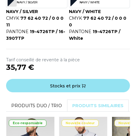
ROMODORO
NAVY / SILVER
NAVY / WHITE
NAVY / SILVER
NAVY / WHITE
CMYK
77 62 40 72 / 0 0 0
CMYK
77 62 40 72 / 0 0 0
UADRA
11
0
PANTONE
19-4726TP / 16-
PANTONE
19-4726TP /
3907TP
White
EGATTA
ESULT
Tarif conseillé de revente à la pièce
35,77 €
ICA LEWIS
USSELL ATHLETIC®
Stocks et prix
USSELL ATHLETIC® COLLECTION
PRODUITS DUO / TRIO
PRODUITS SIMILAIRES
ANS ETIQUETTE
Eco-responsable
Nouvelle couleur
Nouvelle 
F CLOTHING