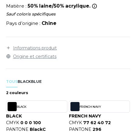
LEXFIT
ADE IN EUROPE
ROMOTIONNEL
Matière :
50% laine/50% acrylique.
RONT ROW
Sauf coloris spécifiques
O LABEL / TEAR AWAY
ESTAURATION
Pays d’origine :
Chine
RUIT OF THE LOOM
ANTALONS
ANTÉ
RUIT OF THE LOOM VINTAGE
OLAIRE
PORT
Informations produit
OLO
Origine et certificats
ILDAN
ULL
YJAMA
TOUS
BLACK
BLUE
ENBURY
ECYCLÉ
2 couleurs
EROCK
AC SHOPPING
BLACK
FRENCH NAVY
CHOOLWEAR
BLACK
FRENCH NAVY
ACK&JONES
CMYK
0 0 0 100
CMYK
77 62 40 72
OFTSHELL
PANTONE
BlackC
PANTONE
296
ACK&JONES - BLANKS