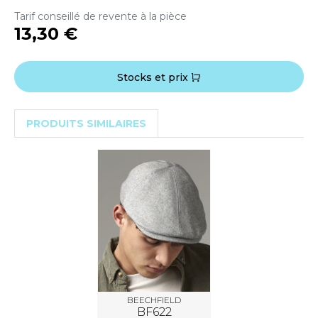
OUS-VETEMENTS
Tarif conseillé de revente à la pièce
HK
13,30 €
PORT
UST COOL
WEAT-SHIRT
UST HOODS
Stocks et prix
ABLIER
UST T'S
EE-SHIRT
PRODUITS SIMILAIRES
ENUE PROFESSIONNELLE
ARLOWSKY
ESTE - BLOUSON
ORNTEX
ORKWEAR
ABEL SERIE
ARKWOOD
BEECHFIELD
BF622