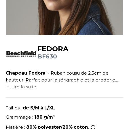
UILD YOUR BRAND
ATALOGUE
SPACES VERTS
ECORESPONSABLE
HASUBLE
STHÉTIQUE
FIN DE SÉRIE
LUBCLASS
HAUSSURES
ÔTELLERIE
RAGHOPPERS
HEMISE
OGISTIQUE
FEDORA
OSTUME
ANUTENTION
BF630
COLOGIE
NFANT
ENUISIER
STEX
Chapeau Fedora
- Ruban cousu de 2,5cm de
PONGE
ÉTALLURGIE
hauteur. Parfait pour la sérigraphie et la broderie.
T SI ON L'APPELAIT FRANCIS
IN DE SERIE
ÉTIERS DE LA MER
Tour de tête : S/M 57cm - L/XL 59cm.
Lire la suite
XCD BY PROMODORO
AUTE VISIBILITE
ODE
Tailles :
de S/M à L/XL
ES MODULABLES
EINTRE
Grammage :
180 g/m²
INDEN HALES
INGE DE MAISON
LOMBIER
Matière :
80% polyester/20% coton.