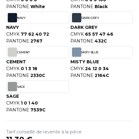
OUS-VETEMENTS
PANTONE
White
PANTONE
Black
HK
PORT
NAVY
DARK GREY
UST COOL
WEAT-SHIRT
NAVY
DARK GREY
UST HOODS
CMYK
77 62 40 72
CMYK
65 57 47 46
ABLIER
PANTONE
2767
PANTONE
432C
UST T'S
EE-SHIRT
CEMENT
MISTY BLUE
CEMENT
MISTY BLUE
ENUE PROFESSIONNELLE
CMYK
0 1 3 18
CMYK
24 12 0 34
ARLOWSKY
ESTE - BLOUSON
PANTONE
2330C
PANTONE
2164C
ORNTEX
SAGE
ORKWEAR
SAGE
CMYK
1 0 1 40
ABEL SERIE
PANTONE
7539C
ARKWOOD
Tarif conseillé de revente à la pièce