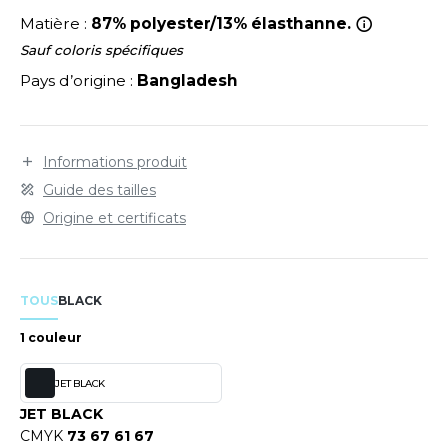
LEXFIT
ADE IN EUROPE
ROMOTIONNEL
Matière :
87% polyester/13% élasthanne.
RONT ROW
O LABEL / TEAR AWAY
ESTAURATION
Sauf coloris spécifiques
Pays d’origine :
Bangladesh
RUIT OF THE LOOM
ANTALONS
ANTÉ
RUIT OF THE LOOM VINTAGE
OLAIRE
PORT
Informations produit
OLO
Guide des tailles
ILDAN
ULL
Origine et certificats
YJAMA
ENBURY
ECYCLÉ
TOUS
BLACK
EROCK
AC SHOPPING
1 couleur
CHOOLWEAR
JET BLACK
ACK&JONES
OFTSHELL
JET BLACK
ACK&JONES - BLANKS
CMYK
73 67 61 67