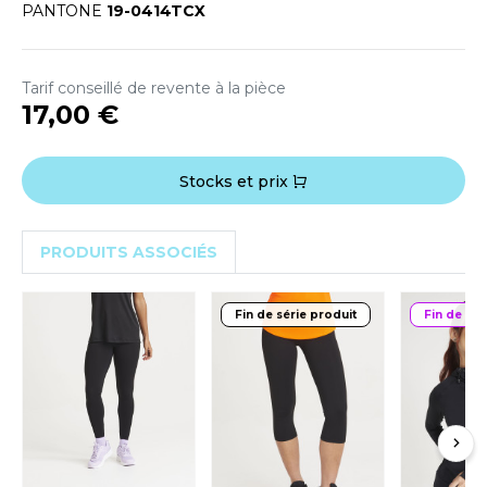
OUS-VETEMENTS
PANTONE
19-0414TCX
HK
PORT
UST COOL
Tarif conseillé de revente à la pièce
WEAT-SHIRT
17,00 €
UST HOODS
ABLIER
UST T'S
EE-SHIRT
Stocks et prix
ENUE PROFESSIONNELLE
ARLOWSKY
PRODUITS ASSOCIÉS
ESTE - BLOUSON
ORNTEX
ORKWEAR
Fin de série produit
Fin de sér
ABEL SERIE
ARKWOOD