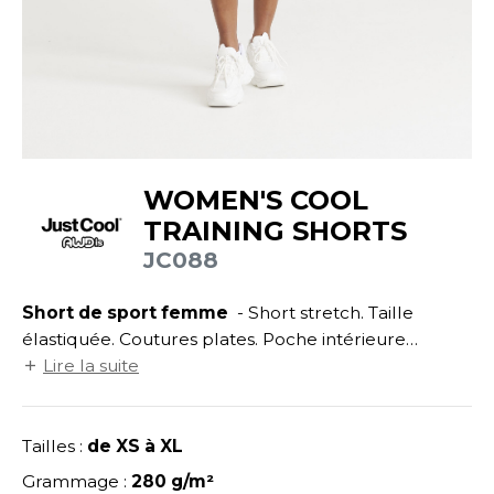
UILD YOUR BRAND
ATALOGUE
SPACES VERTS
ECORESPONSABLE
HASUBLE
STHÉTIQUE
FIN DE SÉRIE
LUBCLASS
HAUSSURES
ÔTELLERIE
RAGHOPPERS
HEMISE
OGISTIQUE
WOMEN'S COOL
OSTUME
ANUTENTION
TRAINING SHORTS
COLOGIE
NFANT
ENUISIER
JC088
STEX
PONGE
ÉTALLURGIE
Short de sport femme
- Short stretch. Taille
T SI ON L'APPELAIT FRANCIS
IN DE SERIE
ÉTIERS DE LA MER
élastiquée. Coutures plates. Poche intérieure
XCD BY PROMODORO
cachée. Étiquette détachable. Protection UPF 40+
Lire la suite
AUTE VISIBILITE
ODE
UV.
ES MODULABLES
EINTRE
Tailles :
de XS à XL
INDEN HALES
INGE DE MAISON
LOMBIER
Grammage :
280 g/m²