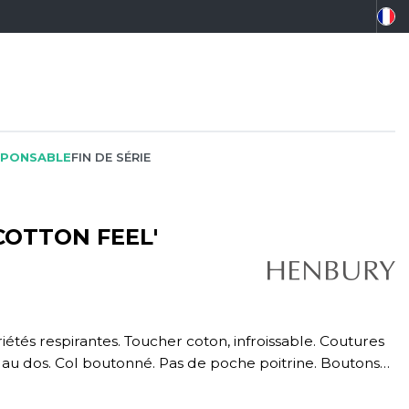
PONSABLE
FIN DE SÉRIE
COTTON FEEL'
PEINTRE
SOFTSHELL
SF CLOTHING
PLOMBIER
SOUS-VETEMENTS
SO DENIM
PROMOTIONNEL
SPORT
SPIRO
au dos. Col boutonné. Pas de poche poitrine. Boutons
RESTAURATION
SWEAT-SHIRT
SPLASHMACS
SANTÉ
TABLIER