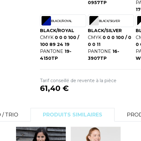
0957TP
P
S
17
SANS ETIQUETTE
BLACK/ROYAL
BLACK/SILVER
BLACK/ROYAL
BLACK/SILVER
B
CMYK
0 0 0 100 /
CMYK
0 0 0 100 / 0
C
100 89 24 19
0 0 11
0 
PANTONE
19-
PANTONE
16-
P
4150TP
3907TP
W
Tarif conseillé de revente à la pièce
61,40 €
/ TRIO
PRODUITS SIMILAIRES
PROD