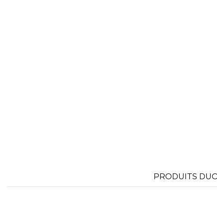
FLEXFIT
M
FRONT ROW
PRODUITS DUO 