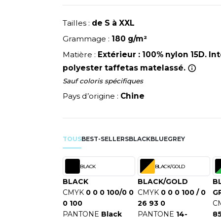
NEUTRAL
RIE
MODE
PULL
NEW GEN
Y
Tailles :
de S à XXL
ERIE
PYJAMA
NEW MORNING STUDIOS
Grammage :
180 g/m²
SIBILITE
RECYCLÉ
P
ULABLES
Matière :
Extérieur : 100% nylon 15D. In
SAC SHOPPING
PAREDES SEGURIDAD
NES
polyester taffetas matelassé.
E MAISON
SCHOOLWEAR
PARKS
ES - BLANKS
Sauf coloris spécifiques
PEN DUICK
Pays d’origine :
Chine
PROMODORO
OL
Q
ODS
QUADRA
TOUS
BEST-SELLERS
BLACK
BLUE
GREY
R
REGATTA
SKY
BLACK
BLACK/GOLD
RESULT
X
BLACK
BLACK/GOLD
B
RICA LEWIS
CMYK
0 0 0 100/0 0
CMYK
0 0 0 100 / 0
G
RUSSELL ATHLETIC®
0 100
26 93 0
C
RIE
RUSSELL ATHLETIC® COLL
PANTONE
Black
PANTONE
14-
85
OD