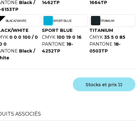
ANTONE
Black /
1462TP
1664TP
-6153TP
BLACK/WHITE
SPORT BLUE
TITANIUM
LACK/WHITE
SPORT BLUE
TITANIUM
MYK
0 0 0 100 / 0
CMYK
100 19 0 16
CMYK
35 5 0 85
0 0
PANTONE
18-
PANTONE
18-
ANTONE
Black /
4252TP
0503TP
hite
Stocks et prix
UITS ASSOCIÉS