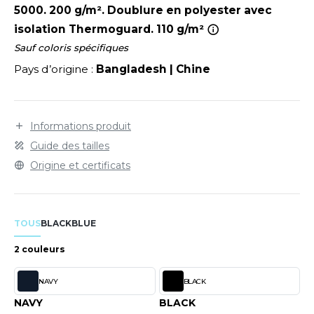
LEXFIT
ADE IN EUROPE
ROMOTIONNEL
5000. 200 g/m². Doublure en polyester avec
isolation Thermoguard. 110 g/m²
RONT ROW
O LABEL / TEAR AWAY
ESTAURATION
Sauf coloris spécifiques
RUIT OF THE LOOM
ANTALONS
ANTÉ
Pays d’origine :
Bangladesh | Chine
RUIT OF THE LOOM VINTAGE
OLAIRE
PORT
OLO
Informations produit
ILDAN
Guide des tailles
ULL
Origine et certificats
YJAMA
ENBURY
ECYCLÉ
EROCK
TOUS
BLACK
BLUE
AC SHOPPING
2 couleurs
CHOOLWEAR
ACK&JONES
NAVY
BLACK
OFTSHELL
NAVY
BLACK
ACK&JONES - BLANKS