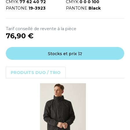
OUS-VETEMENTS
CMYK
77 62 40 72
CMYK
0 0 0 100
HK
PANTONE
19-3923
PANTONE
Black
PORT
UST COOL
WEAT-SHIRT
Tarif conseillé de revente à la pièce
UST HOODS
76,90 €
ABLIER
UST T'S
EE-SHIRT
Stocks et prix
ENUE PROFESSIONNELLE
ARLOWSKY
ESTE - BLOUSON
PRODUITS DUO / TRIO
ORNTEX
ORKWEAR
ABEL SERIE
ARKWOOD