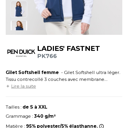
UILD YOUR BRAND
ATALOGUE
SPACES VERTS
ECORESPONSABLE
HASUBLE
STHÉTIQUE
FIN DE SÉRIE
LUBCLASS
HAUSSURES
ÔTELLERIE
RAGHOPPERS
HEMISE
OGISTIQUE
LADIES' FASTNET
OSTUME
ANUTENTION
PK766
COLOGIE
NFANT
ENUISIER
STEX
Gilet Softshell femme
- Gilet Softshell ultra léger.
PONGE
ÉTALLURGIE
Tissu contrecollé 3 couches avec membrane
T SI ON L'APPELAIT FRANCIS
IN DE SERIE
ÉTIERS DE LA MER
respirante (800g) et imperméable (3000-5000mm).
Lire la suite
2 poches zippées. Élastique bas avec stoppers.
XCD BY PROMODORO
AUTE VISIBILITE
ODE
Intérieur en micropolaire. Coupe ajustée.
Tailles :
de S à XXL
ES MODULABLES
EINTRE
Grammage :
340 g/m²
INDEN HALES
INGE DE MAISON
LOMBIER
Matière :
95% polyester/5% élasthanne.