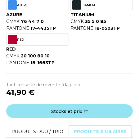
OUS-VETEMENTS
AZURE
TITANIUM
HK
PORT
AZURE
TITANIUM
UST COOL
CMYK
76 44 7 0
CMYK
35 5 0 85
WEAT-SHIRT
PANTONE
17-4435TP
PANTONE
18-0503TP
UST HOODS
ABLIER
RED
UST T'S
RED
EE-SHIRT
CMYK
20 100 80 10
PANTONE
18-1663TP
ENUE PROFESSIONNELLE
ARLOWSKY
ESTE - BLOUSON
ORNTEX
Tarif conseillé de revente à la pièce
ORKWEAR
41,90 €
ABEL SERIE
Stocks et prix
ARKWOOD
PRODUITS DUO / TRIO
PRODUITS SIMILAIRES