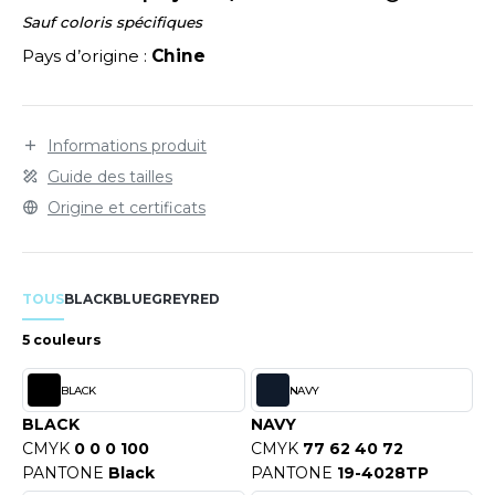
LEXFIT
ADE IN EUROPE
ROMOTIONNEL
Sauf coloris spécifiques
RONT ROW
Pays d’origine :
Chine
O LABEL / TEAR AWAY
ESTAURATION
RUIT OF THE LOOM
ANTALONS
ANTÉ
RUIT OF THE LOOM VINTAGE
OLAIRE
PORT
Informations produit
Guide des tailles
OLO
Origine et certificats
ILDAN
ULL
YJAMA
TOUS
BLACK
BLUE
GREY
RED
ENBURY
ECYCLÉ
5 couleurs
EROCK
AC SHOPPING
BLACK
NAVY
CHOOLWEAR
BLACK
NAVY
ACK&JONES
CMYK
0 0 0 100
CMYK
77 62 40 72
OFTSHELL
PANTONE
Black
PANTONE
19-4028TP
ACK&JONES - BLANKS