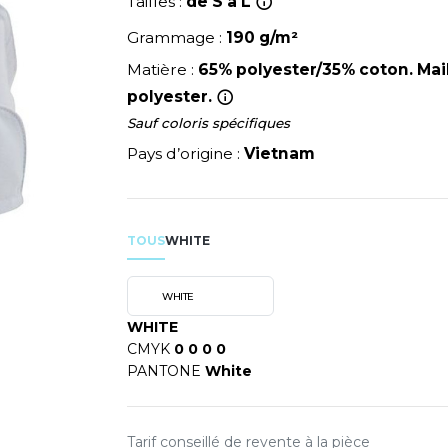
NEUTRAL
Tailles :
de S à L
RIE
MODE
PULL
NEW GEN
Grammage :
190 g/m²
Y
ERIE
PYJAMA
NEW MORNING STUDIOS
Matière :
65% polyester/35% coton. Maill
SIBILITE
RECYCLÉ
P
polyester.
ULABLES
SAC SHOPPING
PAREDES SEGURIDAD
Sauf coloris spécifiques
NES
E MAISON
SCHOOLWEAR
PARKS
Pays d’origine :
Vietnam
ES - BLANKS
PEN DUICK
PROMODORO
OL
Q
ODS
TOUS
WHITE
QUADRA
R
WHITE
REGATTA
SKY
WHITE
RESULT
CMYK
0 0 0 0
X
PANTONE
White
RICA LEWIS
RUSSELL ATHLETIC®
RIE
RUSSELL ATHLETIC® COLL
OD
Tarif conseillé de revente à la pièce