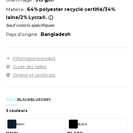
LEXFIT
ADE IN EUROPE
ROMOTIONNEL
Matière :
64% polyester recyclé certifié/34%
RONT ROW
O LABEL / TEAR AWAY
ESTAURATION
laine/2% Lycra®.
RUIT OF THE LOOM
Sauf coloris spécifiques
ANTALONS
ANTÉ
Pays d’origine :
Bangladesh
RUIT OF THE LOOM VINTAGE
OLAIRE
PORT
OLO
Informations produit
ILDAN
ULL
Guide des tailles
YJAMA
Origine et certificats
ENBURY
ECYCLÉ
EROCK
AC SHOPPING
TOUS
BLACK
BLUE
GREY
CHOOLWEAR
3 couleurs
ACK&JONES
OFTSHELL
NAVY
BLACK
ACK&JONES - BLANKS