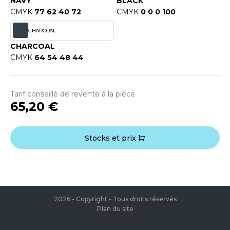
NAVY
BLACK
OUS-VETEMENTS
CMYK
77 62 40 72
CMYK
0 0 0 100
HK
PORT
CHARCOAL
UST COOL
WEAT-SHIRT
CHARCOAL
UST HOODS
CMYK
64 54 48 44
ABLIER
UST T'S
EE-SHIRT
Tarif conseillé de revente à la pièce
65,20 €
ENUE PROFESSIONNELLE
ARLOWSKY
ESTE - BLOUSON
ORNTEX
Stocks et prix
ORKWEAR
ABEL SERIE
ARKWOOD
2026 - Copyright - Tous droits réservés
Plan du site