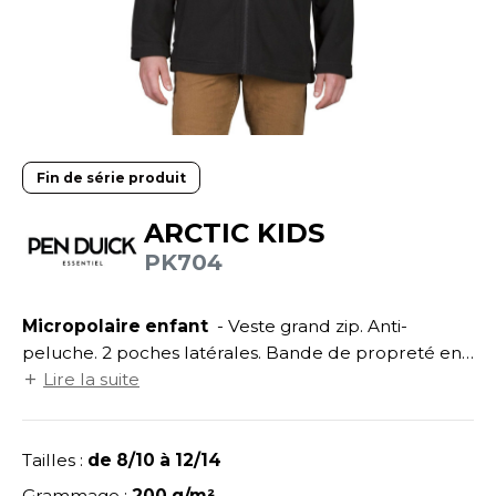
UILD YOUR BRAND
ATALOGUE
SPACES VERTS
ECORESPONSABLE
HASUBLE
STHÉTIQUE
FIN DE SÉRIE
LUBCLASS
HAUSSURES
ÔTELLERIE
RAGHOPPERS
HEMISE
OGISTIQUE
Fin de série produit
OSTUME
ANUTENTION
ARCTIC KIDS
COLOGIE
NFANT
ENUISIER
PK704
STEX
PONGE
ÉTALLURGIE
T SI ON L'APPELAIT FRANCIS
Micropolaire enfant
- Veste grand zip. Anti-
IN DE SERIE
ÉTIERS DE LA MER
peluche. 2 poches latérales. Bande de propreté en
XCD BY PROMODORO
AUTE VISIBILITE
ODE
twill. Tire-zip d'origine de couleur noire.
Lire la suite
ES MODULABLES
EINTRE
INDEN HALES
Tailles :
de 8/10 à 12/14
INGE DE MAISON
LOMBIER
Grammage :
200 g/m²