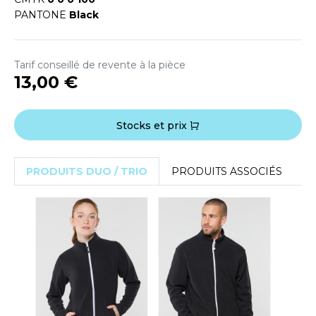
OUS-VETEMENTS
PANTONE
Black
HK
PORT
UST COOL
WEAT-SHIRT
Tarif conseillé de revente à la pièce
UST HOODS
13,00 €
ABLIER
UST T'S
EE-SHIRT
Stocks et prix
ENUE PROFESSIONNELLE
ARLOWSKY
ESTE - BLOUSON
PRODUITS DUO / TRIO
PRODUITS ASSOCIÉS
ORNTEX
ORKWEAR
ABEL SERIE
ARKWOOD