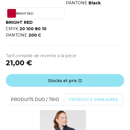
OUS-VETEMENTS
PANTONE
Black
HK
PORT
BRIGHT RED
UST COOL
BRIGHT RED
WEAT-SHIRT
CMYK
20 100 80 10
UST HOODS
PANTONE
200 C
ABLIER
UST T'S
EE-SHIRT
Tarif conseillé de revente à la pièce
ENUE PROFESSIONNELLE
21,00 €
ARLOWSKY
ESTE - BLOUSON
ORNTEX
Stocks et prix
ORKWEAR
ABEL SERIE
PRODUITS DUO / TRIO
PRODUITS SIMILAIRES
ARKWOOD