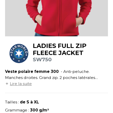
UILD YOUR BRAND
ATALOGUE
SPACES VERTS
ECORESPONSABLE
HASUBLE
STHÉTIQUE
FIN DE SÉRIE
LUBCLASS
HAUSSURES
ÔTELLERIE
RAGHOPPERS
HEMISE
OGISTIQUE
LADIES FULL ZIP
OSTUME
ANUTENTION
FLEECE JACKET
COLOGIE
NFANT
ENUISIER
SW750
STEX
PONGE
ÉTALLURGIE
Veste polaire femme 300
- Anti-peluche.
T SI ON L'APPELAIT FRANCIS
IN DE SERIE
ÉTIERS DE LA MER
Manches droites. Grand zip. 2 poches latérales
XCD BY PROMODORO
droites. Coupe cintrée.
Lire la suite
AUTE VISIBILITE
ODE
ES MODULABLES
EINTRE
Tailles :
de S à XL
INDEN HALES
INGE DE MAISON
LOMBIER
Grammage :
300 g/m²