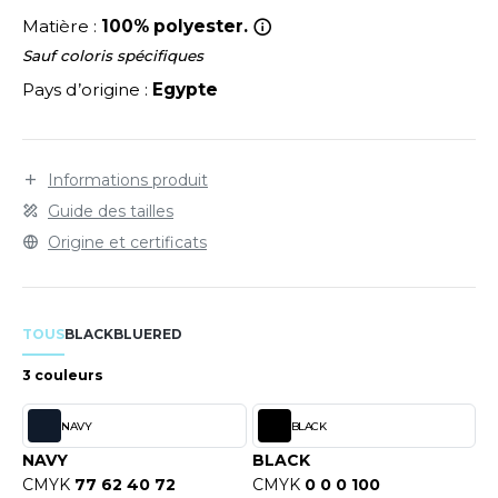
LEXFIT
ADE IN EUROPE
ROMOTIONNEL
Matière :
100% polyester.
RONT ROW
O LABEL / TEAR AWAY
ESTAURATION
Sauf coloris spécifiques
Pays d’origine :
Egypte
RUIT OF THE LOOM
ANTALONS
ANTÉ
RUIT OF THE LOOM VINTAGE
OLAIRE
PORT
Informations produit
OLO
Guide des tailles
ILDAN
ULL
Origine et certificats
YJAMA
ENBURY
ECYCLÉ
TOUS
BLACK
BLUE
RED
EROCK
AC SHOPPING
3 couleurs
CHOOLWEAR
NAVY
BLACK
ACK&JONES
OFTSHELL
NAVY
BLACK
ACK&JONES - BLANKS
CMYK
77 62 40 72
CMYK
0 0 0 100