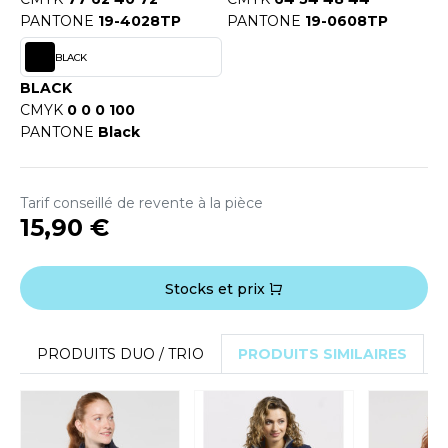
OUS-VETEMENTS
PANTONE
19-4028TP
PANTONE
19-0608TP
HK
PORT
BLACK
UST COOL
WEAT-SHIRT
BLACK
UST HOODS
CMYK
0 0 0 100
ABLIER
PANTONE
Black
UST T'S
EE-SHIRT
ENUE PROFESSIONNELLE
Tarif conseillé de revente à la pièce
15,90 €
ARLOWSKY
ESTE - BLOUSON
ORNTEX
ORKWEAR
Stocks et prix
ABEL SERIE
PRODUITS DUO / TRIO
PRODUITS SIMILAIRES
ARKWOOD