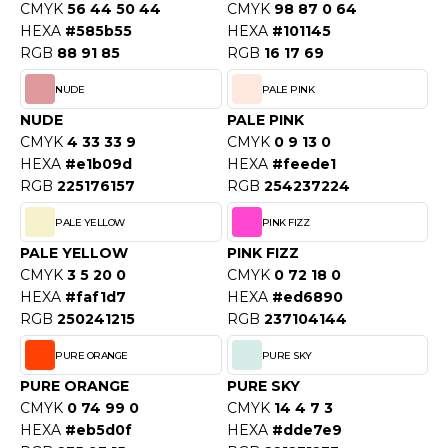
CMYK
56 44 50 44
CMYK
98 87 0 64
O DENIM
HEXA
#585b55
HEXA
#101145
RGB
88 91 85
RGB
16 17 69
PIRO
NUDE
PALE PINK
PLASHMACS
NUDE
PALE PINK
CMYK
4 33 33 9
CMYK
0 9 13 0
TARWORLD
HEXA
#e1b09d
HEXA
#feede1
RGB
225176157
RGB
254237224
TEDMAN
PALE YELLOW
PINK FIZZ
TORMTECH
PALE YELLOW
PINK FIZZ
CMYK
3 5 20 0
CMYK
0 72 18 0
HEXA
#faf1d7
HEXA
#ed6890
EE JAYS
RGB
250241215
RGB
237104144
HE ONE TOWELLING
PURE ORANGE
PURE SKY
IGER
PURE ORANGE
PURE SKY
CMYK
0 74 99 0
CMYK
14 4 7 3
OMBO
HEXA
#eb5d0f
HEXA
#dde7e9