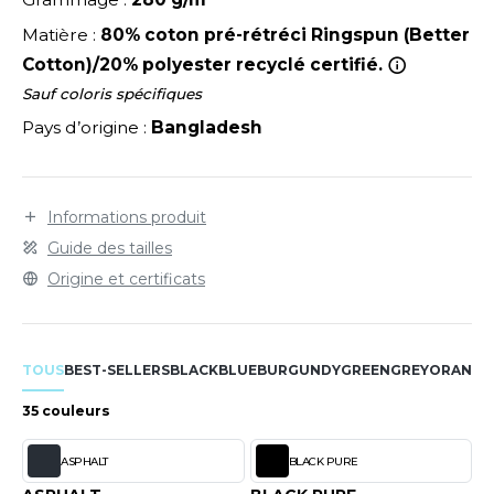
LEXFIT
ADE IN EUROPE
ROMOTIONNEL
Matière :
80% coton pré-rétréci Ringspun (Better
RONT ROW
O LABEL / TEAR AWAY
ESTAURATION
Cotton)/20% polyester recyclé certifié.
RUIT OF THE LOOM
Sauf coloris spécifiques
ANTALONS
ANTÉ
Pays d’origine :
Bangladesh
RUIT OF THE LOOM VINTAGE
OLAIRE
PORT
OLO
Informations produit
ILDAN
ULL
Guide des tailles
YJAMA
Origine et certificats
ENBURY
ECYCLÉ
EROCK
AC SHOPPING
TOUS
BEST-SELLERS
BLACK
BLUE
BURGUNDY
GREEN
GREY
ORANGE
CHOOLWEAR
35 couleurs
ACK&JONES
OFTSHELL
ASPHALT
BLACK PURE
ACK&JONES - BLANKS