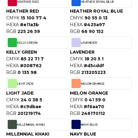
ROMODORO
HEATHER RED
HEATHER ROYAL BLUE
HEATHER RED
HEATHER ROYAL BLUE
CMYK
15 100 77 4
CMYK
90 55 0 13
UADRA
HEXA
#e11a3b
HEXA
#425a97
RGB
225 26 59
RGB
66 90 152
KELLY GREEN
LAVENDER
EGATTA
KELLY GREEN
LAVENDER
CMYK
85 22 71 7
CMYK
18 20 5 1
ESULT
HEXA
#008762
HEXA
#d5cddf
RGB
0 135 98
RGB
213205223
ICA LEWIS
LIGHT JADE
MELON ORANGE
USSELL ATHLETIC®
LIGHT JADE
MELON ORANGE
USSELL ATHLETIC® COLLECTION
CMYK
24 0 38 5
CMYK
0 41 59 0
HEXA
#c9dbae
HEXA
#f6aa70
RGB
201219174
RGB
246170112
ANS ETIQUETTE
MILLENNIAL KHAKI
NAVY BLUE
F CLOTHING
MILLENNIAL KHAKI
NAVY BLUE