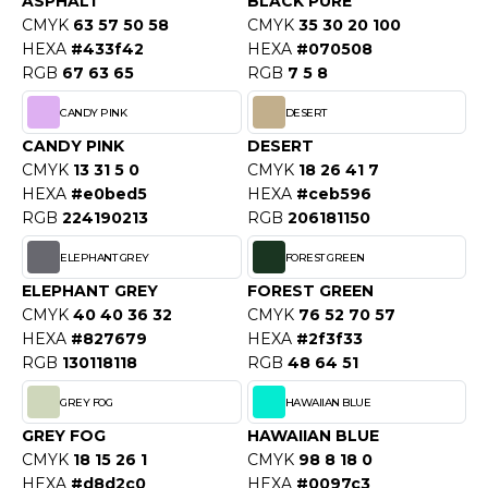
ASPHALT
BLACK PURE
OUS-VETEMENTS
CMYK
63 57 50 58
CMYK
35 30 20 100
HK
PORT
HEXA
#433f42
HEXA
#070508
UST COOL
RGB
67 63 65
RGB
7 5 8
WEAT-SHIRT
CANDY PINK
DESERT
UST HOODS
ABLIER
CANDY PINK
DESERT
UST T'S
CMYK
13 31 5 0
CMYK
18 26 41 7
EE-SHIRT
HEXA
#e0bed5
HEXA
#ceb596
RGB
224190213
RGB
206181150
ENUE PROFESSIONNELLE
ARLOWSKY
ELEPHANT GREY
FOREST GREEN
ESTE - BLOUSON
ORNTEX
ELEPHANT GREY
FOREST GREEN
ORKWEAR
CMYK
40 40 36 32
CMYK
76 52 70 57
HEXA
#827679
HEXA
#2f3f33
RGB
130118118
RGB
48 64 51
ABEL SERIE
GREY FOG
HAWAIIAN BLUE
ARKWOOD
GREY FOG
HAWAIIAN BLUE
CMYK
18 15 26 1
CMYK
98 8 18 0
HEXA
#d8d2c0
HEXA
#0097c3