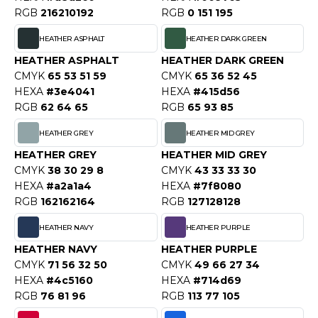
ACRON
RGB
216210192
RGB
0 151 195
ANTIS
HEATHER ASPHALT
HEATHER DARK GREEN
HEATHER ASPHALT
HEATHER DARK GREEN
UMBLES
CMYK
65 53 51 59
CMYK
65 36 52 45
HEXA
#3e4041
HEXA
#415d56
RGB
62 64 65
RGB
65 93 85
EUTRAL
HEATHER GREY
HEATHER MID GREY
EW GEN
HEATHER GREY
HEATHER MID GREY
CMYK
38 30 29 8
CMYK
43 33 33 30
EW MORNING STUDIOS
HEXA
#a2a1a4
HEXA
#7f8080
RGB
162162164
RGB
127128128
HEATHER NAVY
HEATHER PURPLE
AREDES SEGURIDAD
HEATHER NAVY
HEATHER PURPLE
ARKS
CMYK
71 56 32 50
CMYK
49 66 27 34
HEXA
#4c5160
HEXA
#714d69
EN DUICK
RGB
76 81 96
RGB
113 77 105