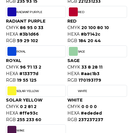
RGB
235 93 15
RGB
221231233
OWEL CITY
RADIANT PURPLE
RED
RADIANT PURPLE
RED
CMYK
86 95 0 33
CMYK
20 100 80 10
ELILLA
HEXA
#3b1d66
HEXA
#b7142c
ESTI
RGB
59 29 102
RGB
184 20 44
ROYAL
SAGE
ROYAL
SAGE
ESTFORD MILL
CMYK
96 71 13 2
CMYK
33 8 28 11
HEXA
#13377d
HEXA
#aac1b3
RGB
19 55 125
RGB
170193179
OKO
SOLAR YELLOW
WHITE
SOLAR YELLOW
WHITE
CMYK
0 2 81 2
CMYK
0 0 0 0
HEXA
#ffe93c
HEXA
#ededed
RGB
255 233 60
RGB
237237237
WINE