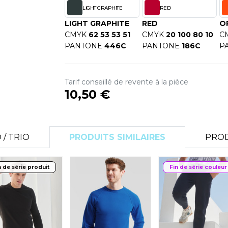
S
LIGHT GRAPHITE
RED
SANS ETIQUETTE
LIGHT GRAPHITE
RED
O
CMYK
62 53 53 51
CMYK
20 100 80 10
C
PANTONE
446C
PANTONE
186C
P
Tarif conseillé de revente à la pièce
10,50 €
/ TRIO
PRODUITS SIMILAIRES
PROD
n de série produit
Fin de série couleur