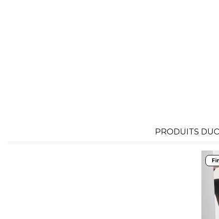
FLEXFIT
M
FRONT ROW
PRODUITS DUO 
Fi