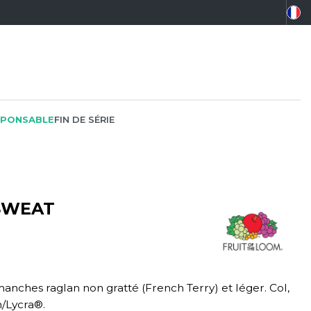
PONSABLE
FIN DE SÉRIE
SWEAT
PEINTRE
SOFTSHELL
SF CLOTHING
PLOMBIER
SOUS-VETEMENTS
SO DENIM
PROMOTIONNEL
SPORT
SPIRO
nches raglan non gratté (French Terry) et léger. Col,
RESTAURATION
SWEAT-SHIRT
SPLASHMACS
n/Lycra®.
SANTÉ
TABLIER