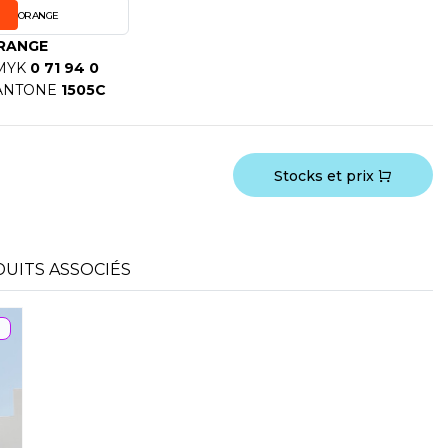
ORANGE
RANGE
MYK
0 71 94 0
ANTONE
1505C
Stocks et prix
UITS ASSOCIÉS