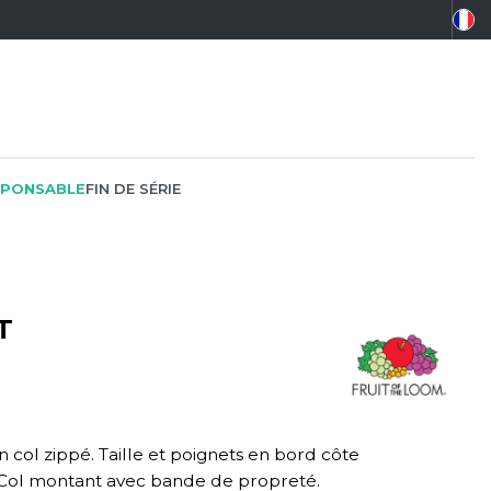
PONSABLE
FIN DE SÉRIE
T
PEINTRE
SOFTSHELL
SF CLOTHING
PLOMBIER
SOUS-VETEMENTS
SO DENIM
PROMOTIONNEL
SPORT
SPIRO
col zippé. Taille et poignets en bord côte
RESTAURATION
SWEAT-SHIRT
SPLASHMACS
 Col montant avec bande de propreté.
SANTÉ
TABLIER