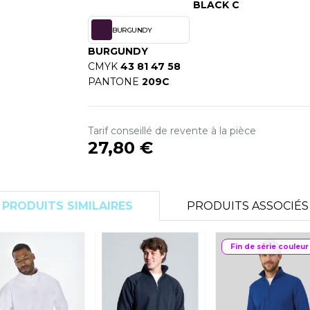
BLACK C
S
SANS ETIQUETTE
BURGUNDY
BURGUNDY
CMYK
43 81 47 58
PANTONE
209C
Tarif conseillé de revente à la pièce
27,80 €
PRODUITS SIMILAIRES
PRODUITS ASSOCIÉS
Fin de série couleur