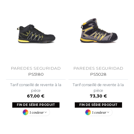
ROMODORO
UADRA
EGATTA
ESULT
PAREDES SEGURIDAD
PAREDES SEGURIDAD
ICA LEWIS
PS5180
PS5028
USSELL ATHLETIC®
Tarif conseillé de revente à la
Tarif conseillé de revente à la
pièce
pièce
USSELL ATHLETIC® COLLECTION
67,00 €
73,30 €
FIN DE SÉRIE PRODUIT
FIN DE SÉRIE PRODUIT
1 couleur
1 couleur
ANS ETIQUETTE
F CLOTHING