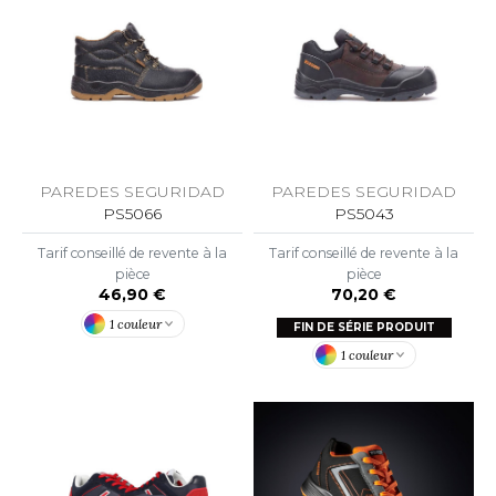
O DENIM
PIRO
PLASHMACS
TARWORLD
PAREDES SEGURIDAD
PAREDES SEGURIDAD
TEDMAN
PS5066
PS5043
TORMTECH
Tarif conseillé de revente à la
Tarif conseillé de revente à la
pièce
pièce
46,90 €
70,20 €
1 couleur
FIN DE SÉRIE PRODUIT
EE JAYS
1 couleur
HE ONE TOWELLING
IGER
OMBO