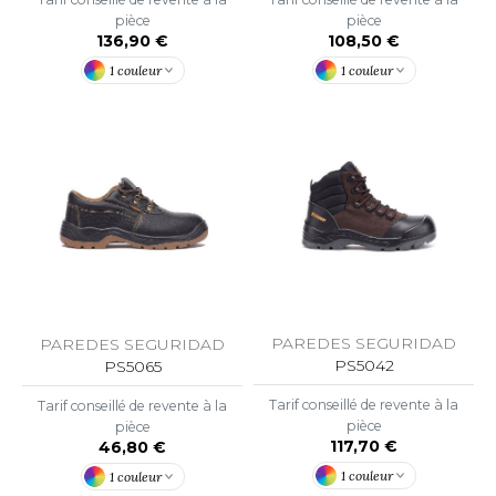
ACRON
pièce
pièce
136,90 €
108,50 €
ANTIS
1 couleur
1 couleur
UMBLES
EUTRAL
EW GEN
EW MORNING STUDIOS
PAREDES SEGURIDAD
PAREDES SEGURIDAD
AREDES SEGURIDAD
PS5042
PS5065
Tarif conseillé de revente à la
Tarif conseillé de revente à la
ARKS
pièce
pièce
117,70 €
46,80 €
EN DUICK
1 couleur
1 couleur