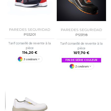
OWEL CITY
ELILLA
PAREDES SEGURIDAD
PAREDES SEGURIDAD
ESTI
PS5201
PS5198
Tarif conseillé de revente à la
Tarif conseillé de revente à la
pièce
pièce
114,20 €
107,70 €
ESTFORD MILL
3 couleurs
FIN DE SÉRIE COULEUR
2 couleurs
OKO