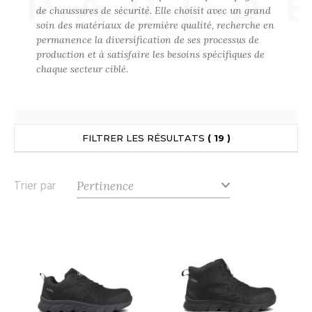
PARED
UILD YOUR BRAND
de chaussures de sécurité. Elle choisit avec un grand
ATALOGUE
SPACES VERTS
ECORESPONSABLE
soin des matériaux de première qualité, recherche en
permanence la diversification de ses processus de
HASUBLE
STHÉTIQUE
production et à satisfaire les besoins spécifiques de
FIN DE SÉRIE
LUBCLASS
HAUSSURES
ÔTELLERIE
chaque secteur ciblé.
RAGHOPPERS
HEMISE
OGISTIQUE
OSTUME
ANUTENTION
FILTRER LES RÉSULTATS
( 19 )
COLOGIE
NFANT
ENUISIER
STEX
PONGE
ÉTALLURGIE
Trier par
T SI ON L'APPELAIT FRANCIS
IN DE SERIE
ÉTIERS DE LA MER
XCD BY PROMODORO
AUTE VISIBILITE
ODE
ES MODULABLES
EINTRE
INDEN HALES
INGE DE MAISON
LOMBIER