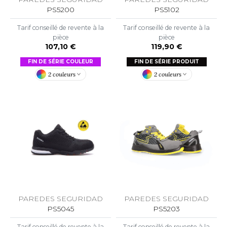
OUS-VETEMENTS
PS5200
PS5102
HK
PORT
Tarif conseillé de revente à la
Tarif conseillé de revente à la
UST COOL
pièce
pièce
WEAT-SHIRT
107,10 €
119,90 €
UST HOODS
ABLIER
FIN DE SÉRIE COULEUR
FIN DE SÉRIE PRODUIT
UST T'S
2 couleurs
2 couleurs
EE-SHIRT
ENUE PROFESSIONNELLE
ARLOWSKY
ESTE - BLOUSON
ORNTEX
ORKWEAR
ABEL SERIE
ARKWOOD
PAREDES SEGURIDAD
PAREDES SEGURIDAD
PS5045
PS5203
Tarif conseillé de revente à la
Tarif conseillé de revente à la