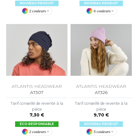
LEXFIT
ADE IN EUROPE
ROMOTIONNEL
NOUVEAU PRODUIT
NOUVEAU PRODUIT
2 couleurs
6 couleurs
RONT ROW
O LABEL / TEAR AWAY
ESTAURATION
RUIT OF THE LOOM
ANTALONS
ANTÉ
RUIT OF THE LOOM VINTAGE
OLAIRE
PORT
OLO
ILDAN
ULL
YJAMA
ENBURY
ATLANTIS HEADWEAR
ATLANTIS HEADWEAR
ECYCLÉ
AT307
AT326
EROCK
AC SHOPPING
Tarif conseillé de revente à la
Tarif conseillé de revente à la
pièce
pièce
CHOOLWEAR
7,30 €
9,70 €
ACK&JONES
ECO-RESPONSABLE
NOUVEAU PRODUIT
OFTSHELL
2 couleurs
5 couleurs
ACK&JONES - BLANKS