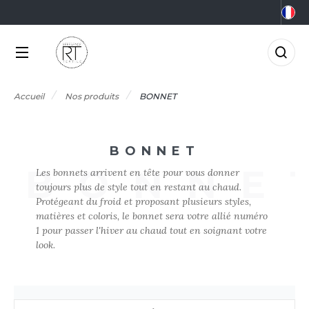
NOS PRODUITS
LES MARQUES
MÉTIERS
LES OFFRES
0°C
GRO-ALIMENTAIRE
FFRES DU MOMENT
NOS PRODUITS
Accueil
Nos produits
BONNET
RMOR LUX
CCESSOIRES
IEN-ÊTRE
FFRES FIN DE SÉRIE
TLANTIS HEADWEAR
LES MARQUES
CCESSOIRES HIVER
RICOLAGE
BONNET
AGAGERIE
TP
MÉTIERS
BONNE
Les bonnets arrivent en tête pour vous donner
&C
IO
OMMUNICATION
toujours plus de style tout en restant au chaud.
Protégeant du froid et proposant plusieurs styles,
NOUVEAUTÉS
ABYBUGZ
LACK&MATCH
ONSTRUCTION
matières et coloris, le bonnet sera votre allié numéro
1 pour passer l'hiver au chaud tout en soignant votre
AG BASE
ODYWARMER
ORPORATE
look.
LES OFFRES
EECHFIELD
ONNET
CO-RESPONSABLE
ACTUALITÉS
ELLA+CANVAS
ASQUETTE
LECTRICITÉ