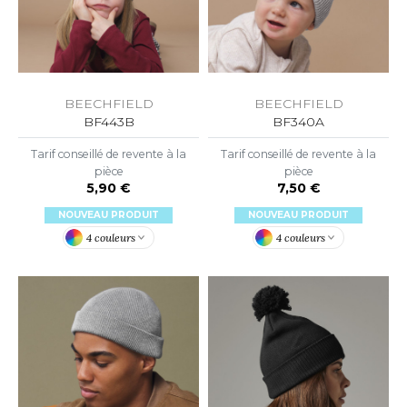
ROMODORO
UADRA
BEECHFIELD
BEECHFIELD
BF443B
BF340A
EGATTA
Tarif conseillé de revente à la
Tarif conseillé de revente à la
pièce
pièce
ESULT
5,90 €
7,50 €
ICA LEWIS
NOUVEAU PRODUIT
NOUVEAU PRODUIT
4 couleurs
4 couleurs
USSELL ATHLETIC®
USSELL ATHLETIC® COLLECTION
ANS ETIQUETTE
F CLOTHING