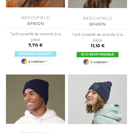
O DENIM
BEECHFIELD
BEECHFIELD
PIRO
BF832N
BF450N
PLASHMACS
Tarif conseillé de revente à la
Tarif conseillé de revente à la
pièce
pièce
TARWORLD
7,70 €
11,10 €
NOUVEAU PRODUIT
ECO-RESPONSABLE
TEDMAN
4 couleurs
3 couleurs
TORMTECH
EE JAYS
HE ONE TOWELLING
IGER
OMBO