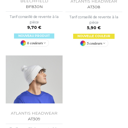
BEECHFIELD
ATLANTIS HEADWEAR
OWEL CITY
BF830N
AT308
Tarif conseillé de revente à la
Tarif conseillé de revente à la
pièce
pièce
ELILLA
9,70 €
5,90 €
NOUVEAU PRODUIT
NOUVELLE COULEUR
ESTI
6 couleurs
5 couleurs
ESTFORD MILL
OKO
ATLANTIS HEADWEAR
AT309