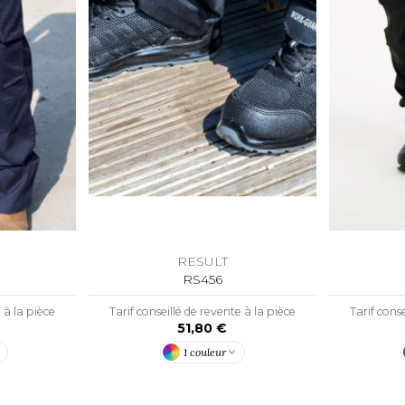
S
SANS ETIQUETTE
RESULT
RS456
e à la pièce
Tarif conseillé de revente à la pièce
Tarif conse
51,80 €
1 couleur