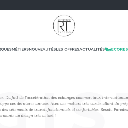
RQUES
MÉTIERS
NOUVEAUTÉS
LES OFFRES
ACTUALITÉS
ECORES
NOS PRODUITS
LES MARQUES
LES OFFRES
MÉTIERS
GIS
ATE
MACRON
LOGISTIQUE
OFFRES FIN DE SÉRIE
E
MADE IN EUROPE
F THE LOOM
liées. Du fait de l’accélération des échanges commerciaux internationau
PONSABLE
MANTIS
MANUTENTION
RES
oppé ces dernières années. Avec des métiers très variés allant du pré
NO LABEL / TEAR AWAY
F THE LOOM VINTAGE
 des vêtements de travail fonctionnels et confortables. Result, Parede
CITÉ
MUMBLES
MENUISIER
PANTALONS
ormants au design très actuel !
 VERTS
MÉTALLURGIE
E
POLAIRE
N
QUE
MÉTIERS DE LA MER
POLO