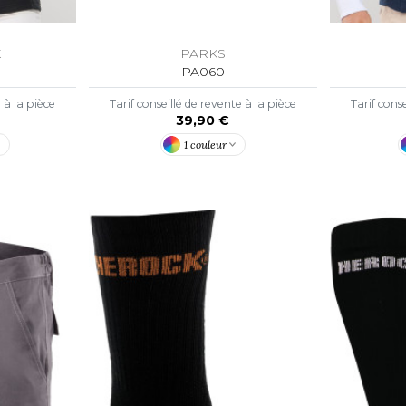
K
PARKS
PA060
e à la pièce
Tarif conseillé de revente à la pièce
Tarif conse
39,90 €
1 couleur