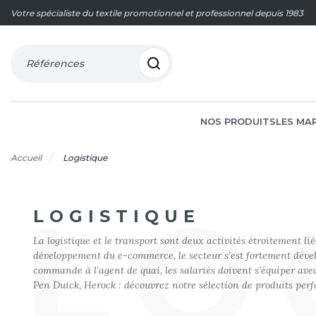
Votre spécialiste du textile promotionnel et professionnel depuis 1983
Références
NOS PRODUITS
LES MA
Accueil
Logistique
LO
LOGISTIQUE
60°C
AGRO-ALIMENTAIRE
OFFRES DU MOMENT
CORPOR
CHASUBL
A
FRUIT O
La logistique et le transport sont deux activités étroitement 
ACCESSOIRES
BIEN-ÊTRE
ECO-RES
CHAUSSU
développement du e-commerce, le secteur s’est fortement dével
ARMOR LUX
FRUIT O
commande à l’agent de quai, les salariés doivent s’équiper avec
ACCESSOIRES HIVER
BRICOLAGE
ELECTRI
CHEMISE
ATLANTIS HEADWEAR
G
Pen Duick, Herock : découvrez notre sélection de produits perf
BAGAGERIE
BTP
ESPACES
COSTUM
B
GILDAN
BIO
COMMUNICATION
ESTHÉTI
ENFANT