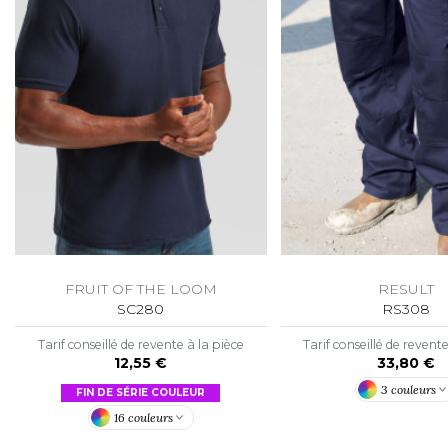
FLEXFIT
M
FRONT ROW
FRUIT OF THE LOOM
RESULT
SC280
RS308
Tarif conseillé de revente à la pièce
Tarif conseillé de revent
12,55 €
33,80 €
3 couleurs
FIN DE SÉRIE COULEUR
16 couleurs