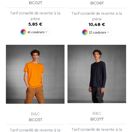
OUS-VETEMENTS
BC02T
BC06T
HK
PORT
Tarif conseillé de revente à la
Tarif conseillé de revente à la
pièce
pièce
UST COOL
5,85 €
10,48 €
WEAT-SHIRT
UST HOODS
41 couleurs
12 couleurs
ABLIER
UST T'S
EE-SHIRT
ENUE PROFESSIONNELLE
ARLOWSKY
ESTE - BLOUSON
ORNTEX
ORKWEAR
ABEL SERIE
ARKWOOD
B&C
B&C
BC07T
BC03T
Tarif conseillé de revente à la
Tarif conseillé de revente à la