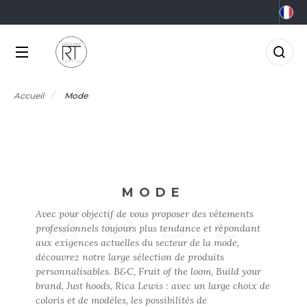
NOS PRODUITS
LES MARQUES
MÉTIERS
LES OFFRES
0°C
GRO-ALIMENTAIRE
FFRES DU MOMENT
NOS PRODUITS
Accueil
Mode
RMOR LUX
CCESSOIRES
IEN-ÊTRE
FFRES FIN DE SÉRIE
TLANTIS HEADWEAR
LES MARQUES
CCESSOIRES HIVER
RICOLAGE
AGAGERIE
TP
MÉTIERS
&C
IO
OMMUNICATION
MODE
NOUVEAUTÉS
ABYBUGZ
MODE
LACK&MATCH
ONSTRUCTION
Avec pour objectif de vous proposer des vêtements
professionnels toujours plus tendance et répondant
AG BASE
ODYWARMER
ORPORATE
aux exigences actuelles du secteur de la mode,
LES OFFRES
découvrez notre large sélection de produits
EECHFIELD
ONNET
CO-RESPONSABLE
personnalisables. B&C, Fruit of the loom, Build your
ACTUALITÉS
brand, Just hoods, Rica Lewis : avec un large choix de
ELLA+CANVAS
ASQUETTE
LECTRICITÉ
coloris et de modèles, les possibilités de