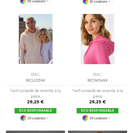
ROMODORO
39 couleurs
10 couleurs
UADRA
EGATTA
ESULT
ICA LEWIS
B&C
B&C
BCU03W
BCW04W
USSELL ATHLETIC®
Tarif conseillé de revente à la
Tarif conseillé de revente à la
USSELL ATHLETIC® COLLECTION
pièce
pièce
29,25 €
29,25 €
ECO-RESPONSABLE
ECO-RESPONSABLE
ANS ETIQUETTE
35 couleurs
35 couleurs
F CLOTHING