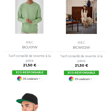
OWEL CITY
ELILLA
ESTI
B&C
B&C
BCU01W
BCW02W
ESTFORD MILL
Tarif conseillé de revente à la
Tarif conseillé de revente à la
pièce
pièce
21,50 €
21,50 €
OKO
ECO-RESPONSABLE
ECO-RESPONSABLE
35 couleurs
35 couleurs