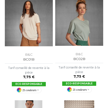
O DENIM
PIRO
PLASHMACS
TARWORLD
TEDMAN
B&C
B&C
TORMTECH
BC02B
BC01B
Tarif conseillé de revente à la
Tarif conseillé de revente à la
pièce
pièce
EE JAYS
7,75 €
7,75 €
HE ONE TOWELLING
ECO-RESPONSABLE
ECO-RESPONSABLE
21 couleurs
21 couleurs
IGER
OMBO