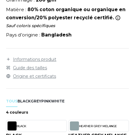
LEXFIT
ADE IN EUROPE
ROMOTIONNEL
Matière :
80% coton organique ou organique en
RONT ROW
O LABEL / TEAR AWAY
ESTAURATION
conversion/20% polyester recyclé certifié.
RUIT OF THE LOOM
Sauf coloris spécifiques
ANTALONS
ANTÉ
Pays d’origine :
Bangladesh
RUIT OF THE LOOM VINTAGE
OLAIRE
PORT
OLO
Informations produit
ILDAN
ULL
Guide des tailles
YJAMA
Origine et certificats
ENBURY
ECYCLÉ
EROCK
AC SHOPPING
TOUS
BLACK
GREY
PINK
WHITE
CHOOLWEAR
4 couleurs
ACK&JONES
OFTSHELL
BLACK
HEATHER GREY MELANGE
ACK&JONES - BLANKS