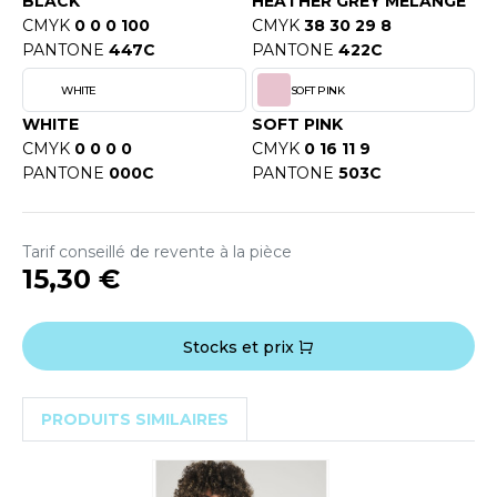
BLACK
HEATHER GREY MELANGE
OUS-VETEMENTS
CMYK
0 0 0 100
CMYK
38 30 29 8
HK
PORT
PANTONE
447C
PANTONE
422C
UST COOL
WEAT-SHIRT
WHITE
SOFT PINK
UST HOODS
WHITE
SOFT PINK
ABLIER
CMYK
0 0 0 0
CMYK
0 16 11 9
UST T'S
PANTONE
000C
PANTONE
503C
EE-SHIRT
ENUE PROFESSIONNELLE
ARLOWSKY
Tarif conseillé de revente à la pièce
ESTE - BLOUSON
15,30 €
ORNTEX
ORKWEAR
Stocks et prix
ABEL SERIE
PRODUITS SIMILAIRES
ARKWOOD